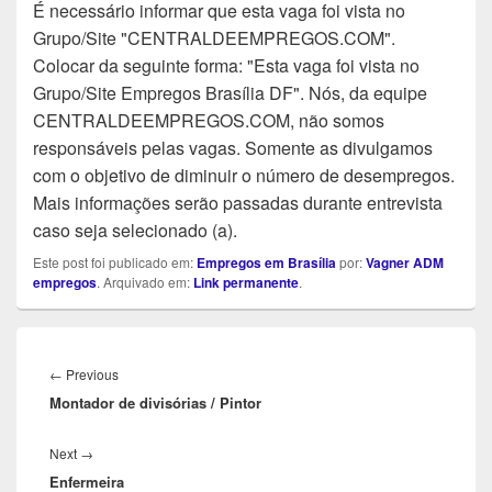
É necessário informar que esta vaga foi vista no
Grupo/Site "CENTRALDEEMPREGOS.COM".
Colocar da seguinte forma: "Esta vaga foi vista no
Grupo/Site Empregos Brasília DF". Nós, da equipe
CENTRALDEEMPREGOS.COM, não somos
responsáveis pelas vagas. Somente as divulgamos
com o objetivo de diminuir o número de desempregos.
Mais informações serão passadas durante entrevista
caso seja selecionado (a).
Este post foi publicado em:
Empregos em Brasília
por:
Vagner ADM
empregos
. Arquivado em:
Link permanente
.
Navegação
de
Previous
←
Previous
Post
Montador de divisórias / Pintor
post:
Next
Next
→
Enfermeira
post: