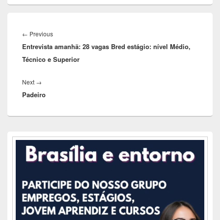
Navegação
de
Previous
←
Previous
Post
Entrevista amanhã: 28 vagas Bred estágio: nível Médio,
post:
Técnico e Superior
Next
Next
→
Padeiro
post:
Área
da
barra
lateral
principal