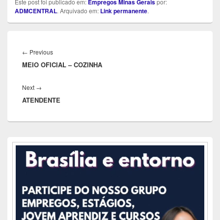
Este post foi publicado em:
Empregos Minas Gerais
por:
ADMCENTRAL
. Arquivado em:
Link permanente
.
Navegação
de
Previous
←
Previous
Post
MEIO OFICIAL – COZINHA
post:
Next
Next
→
ATENDENTE
post:
Área
da
barra
lateral
principal