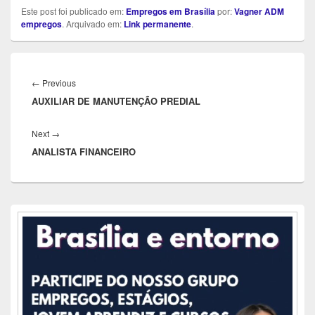
Este post foi publicado em:
Empregos em Brasília
por:
Vagner ADM
empregos
. Arquivado em:
Link permanente
.
Navegação
de
Previous
←
Previous
Post
AUXILIAR DE MANUTENÇÃO PREDIAL
post:
Next
Next
→
ANALISTA FINANCEIRO
post:
Área
da
barra
lateral
principal