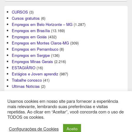
CURSOS
(3)
Cursos gratuitos
(6)
Empregos em Belo Horizonte – MG
(1.287)
Empregos em Brasília
(13.169)
Empregos em Goiás
(432)
Empregos em Montes Claros-MG
(309)
Empregos em Pernambuco
(8)
Empregos em Sergipe
(136)
Empregos Minas Gerais
(2.216)
ESTAGIÁRIO
(16)
Estágios e Jovem aprendiz
(987)
Trabalhe conosco
(41)
Ultimas Noticias
(2)
Usamos cookies em nosso site para fornecer a experiência
mais relevante, lembrando suas preferências e visitas
repetidas. Ao clicar em “Aceitar”, você concorda com o uso de
TODOS os cookies.
Direitos Autorais © 2026
Central de Empregos
. All Rights Reserved.
Configurações de Cookies
Aceito