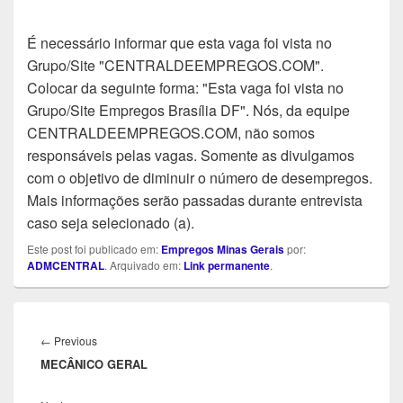
É necessário informar que esta vaga foi vista no
Grupo/Site "CENTRALDEEMPREGOS.COM".
Colocar da seguinte forma: "Esta vaga foi vista no
Grupo/Site Empregos Brasília DF". Nós, da equipe
CENTRALDEEMPREGOS.COM, não somos
responsáveis pelas vagas. Somente as divulgamos
com o objetivo de diminuir o número de desempregos.
Mais informações serão passadas durante entrevista
caso seja selecionado (a).
Este post foi publicado em:
Empregos Minas Gerais
por:
ADMCENTRAL
. Arquivado em:
Link permanente
.
Navegação
de
Previous
←
Previous
Post
MECÂNICO GERAL
post: