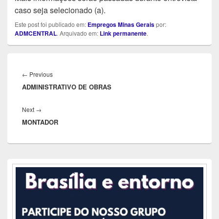
caso seja selecionado (a).
Este post foi publicado em:
Empregos Minas Gerais
por:
ADMCENTRAL
. Arquivado em:
Link permanente
.
Navegação
de
Previous
←
Previous
Post
ADMINISTRATIVO DE OBRAS
post:
Next
Next
→
MONTADOR
post:
Área
da
barra
lateral
principal