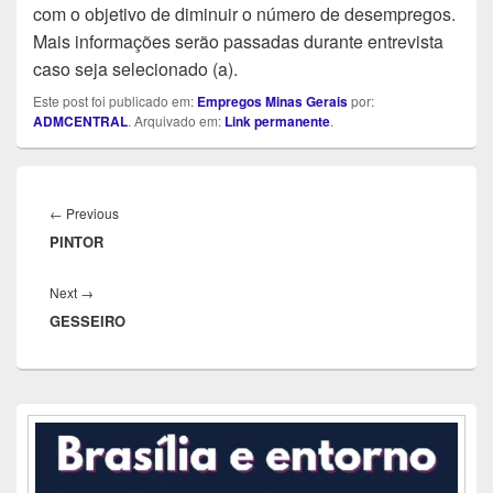
com o objetivo de diminuir o número de desempregos.
Mais informações serão passadas durante entrevista
caso seja selecionado (a).
Este post foi publicado em:
Empregos Minas Gerais
por:
ADMCENTRAL
. Arquivado em:
Link permanente
.
Navegação
de
Previous
←
Previous
Post
PINTOR
post:
Next
Next
→
GESSEIRO
post:
Área
da
barra
lateral
principal