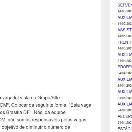
SERVEN
14/05/202
AUXILI
14/05/202
ASSIST
14/05/202
FRENTI
14/05/202
AUXILI
24/04/202
PROFE
24/04/202
AUXILI
24/04/202
AUXILI
 vaga foi vista no Grupo/Site
24/04/202
AUXILI
Colocar da seguinte forma: "Esta vaga
24/04/202
os Brasília DF". Nós, da equipe
RECEP
ão somos responsáveis pelas vagas.
24/04/202
objetivo de diminuir o número de
ESTÁGI