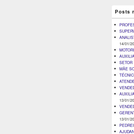
Posts 
PROFE
SUPER
ANALIS
14/01/2
MOTOR
AUXILI
SETOR 
MÃE SO
TÉCNI
ATENDE
VENDE
AUXILI
13/01/2
VENDE
GEREN
13/01/2
PEDRE
AJUDA