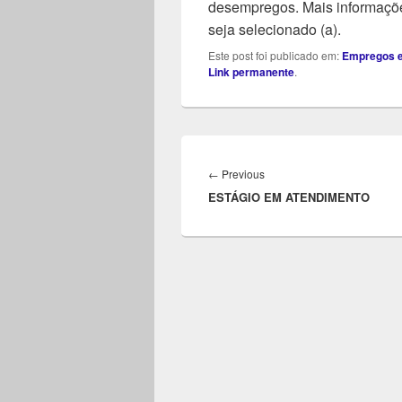
desempregos. Mais informaçõe
seja selecionado (a).
Este post foi publicado em:
Empregos e
Link permanente
.
Navegação
de
Previous
←
Previous
Post
ESTÁGIO EM ATENDIMENTO
post: