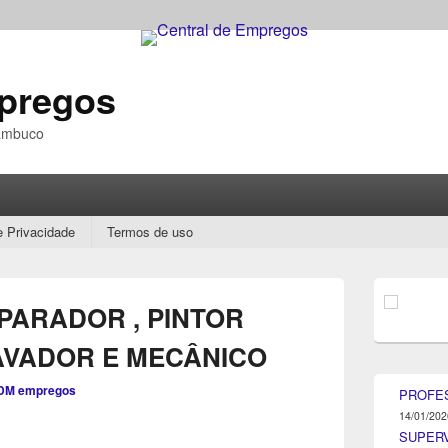
mpregos
nambuco
e Privacidade
Termos de uso
Área
da
ARADOR , PINTOR
barra
lateral
AVADOR E MECÂNICO
principal
DM empregos
PROFE
14/01/202
SUPER