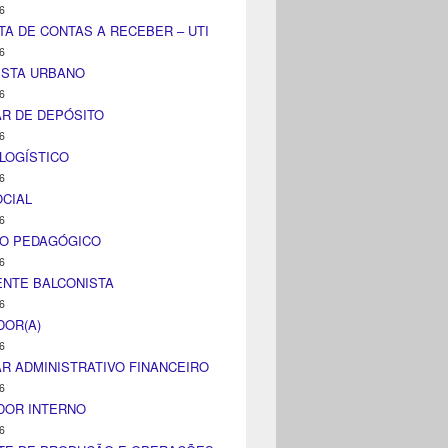
6
TA DE CONTAS A RECEBER – UTI
6
ISTA URBANO
6
AR DE DEPÓSITO
6
LOGÍSTICO
6
CIAL
6
CO PEDAGÓGICO
6
NTE BALCONISTA
6
DOR(A)
6
AR ADMINISTRATIVO FINANCEIRO
6
DOR INTERNO
6