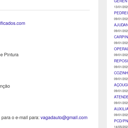
GEREN
13/01/202
PEDRE
09/01/202
tificados.com
AJUDA
09/01/202
CARPIN
09/01/202
OPERA
e Pintura
09/01/202
REPOS
09/01/202
COZINH
09/01/202
AÇOUG
unção
09/01/202
ATENDE
09/01/202
AUXILI
09/01/202
o para o e-mail para:
vagadauto@gmail.com
PCD/P
14/05/202