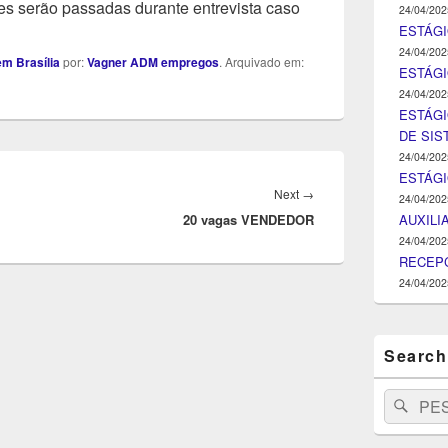
s serão passadas durante entrevista caso
24/04/202
ESTÁGI
24/04/202
m Brasília
por:
Vagner ADM empregos
. Arquivado em:
ESTÁGIO
24/04/202
ESTÁGI
DE SI
24/04/202
ESTÁG
Next
Next
→
24/04/202
AUXILI
20 vagas VENDEDOR
post:
24/04/202
RECEPC
24/04/202
Search
Search
Pesq
for: