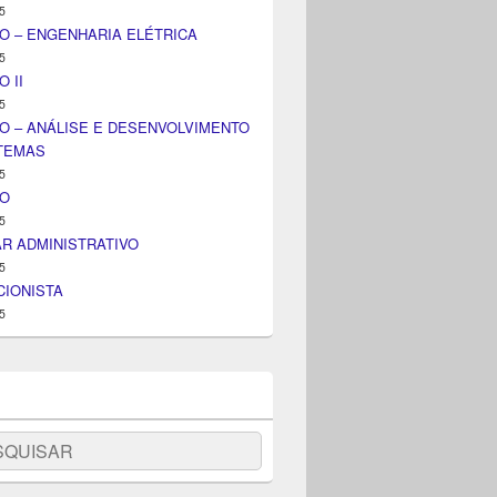
5
O – ENGENHARIA ELÉTRICA
5
 II
5
O – ANÁLISE E DESENVOLVIMENTO
STEMAS
5
IO
5
AR ADMINISTRATIVO
5
IONISTA
5
uisar