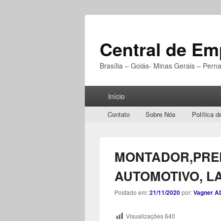
Central de E
Brasília – Goiás- Minas Gerais – Per
Menu
Início
Principal
Secondary
Contato
Sobre Nós
Política d
menu
MONTADOR,PREP
AUTOMOTIVO, L
Postado em:
21/11/2020
por:
Vagner A
Visualizações
640