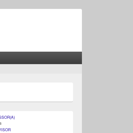
SSOR(A)
6
VISOR