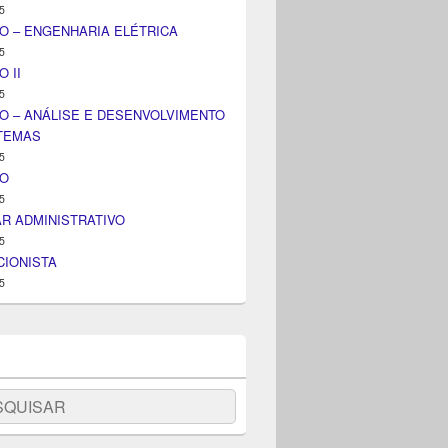
5
O – ENGENHARIA ELÉTRICA
5
 II
5
O – ANÁLISE E DESENVOLVIMENTO
STEMAS
5
IO
5
AR ADMINISTRATIVO
5
IONISTA
5
uisar