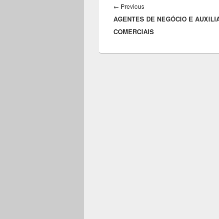
de
Previous
←
Previous
Post
AGENTES DE NEGÓCIO E AUXILI
post:
COMERCIAIS