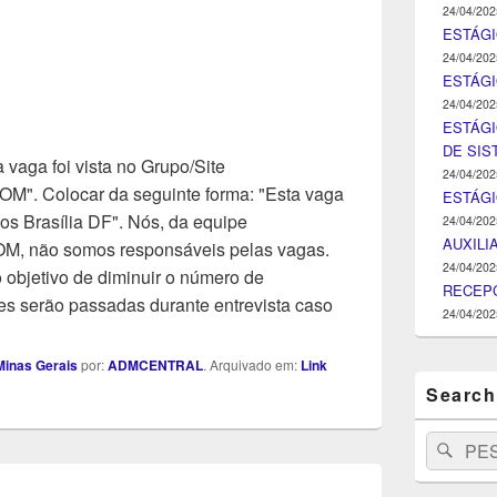
24/04/202
ESTÁGI
24/04/202
ESTÁGIO
24/04/202
ESTÁGI
DE SI
 vaga foi vista no Grupo/Site
24/04/202
Colocar da seguinte forma: "Esta vaga
ESTÁG
os Brasília DF". Nós, da equipe
24/04/202
AUXILI
ão somos responsáveis pelas vagas.
24/04/202
objetivo de diminuir o número de
RECEPC
s serão passadas durante entrevista caso
24/04/202
inas Gerais
por:
ADMCENTRAL
. Arquivado em:
Link
Search
Search
Pesq
for: