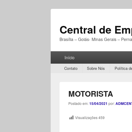
Central de E
Brasília – Goiás- Minas Gerais – Per
Menu
Início
Principal
Secondary
Contato
Sobre Nós
Política d
menu
MOTORISTA
Postado em:
15/04/2021
por:
ADMCEN
Visualizações
459