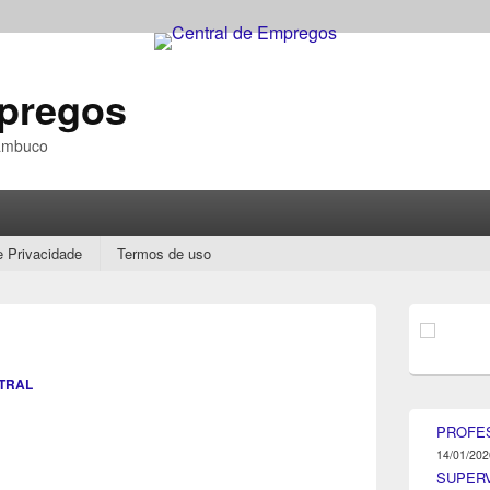
mpregos
nambuco
e Privacidade
Termos de uso
Área
da
barra
lateral
TRAL
principal
PROFE
14/01/202
SUPER