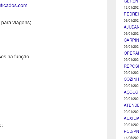
GEREN
tificados.com
13/01/202
PEDRE
09/01/202
 para viagens;
AJUDA
09/01/202
CARPIN
09/01/202
OPERA
es na função.
09/01/202
REPOS
09/01/202
COZINH
09/01/202
AÇOUG
09/01/202
ATENDE
09/01/202
AUXILI
o;
09/01/202
PCD/P
14/05/202