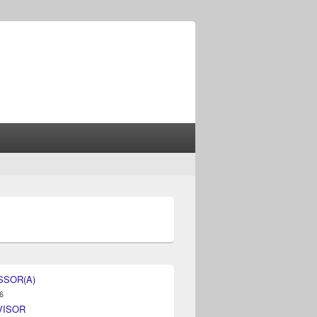
SSOR(A)
6
VISOR