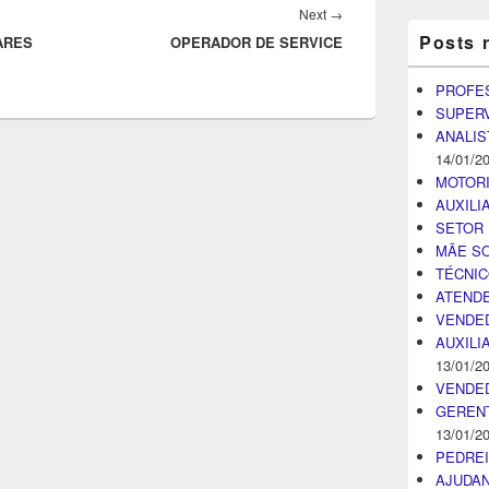
Next
Next
→
Posts 
ARES
OPERADOR DE SERVICE
post:
PROFE
SUPER
ANALIS
14/01/2
MOTOR
AUXILI
SETOR 
MÃE SO
TÉCNI
ATENDE
VENDE
AUXILI
13/01/2
VENDE
GEREN
13/01/2
PEDRE
AJUDA