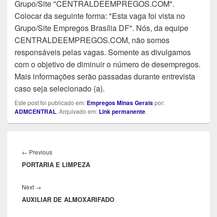
Grupo/Site "CENTRALDEEMPREGOS.COM".
Colocar da seguinte forma: "Esta vaga foi vista no
Grupo/Site Empregos Brasília DF". Nós, da equipe
CENTRALDEEMPREGOS.COM, não somos
responsáveis pelas vagas. Somente as divulgamos
com o objetivo de diminuir o número de desempregos.
Mais informações serão passadas durante entrevista
caso seja selecionado (a).
Este post foi publicado em:
Empregos Minas Gerais
por:
ADMCENTRAL
. Arquivado em:
Link permanente
.
Navegação
de
Previous
←
Previous
Post
PORTARIA E LIMPEZA
post:
Next
Next
→
AUXILIAR DE ALMOXARIFADO
post: