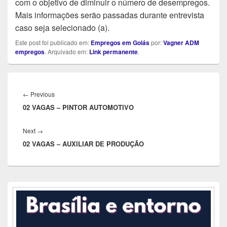
com o objetivo de diminuir o número de desempregos.
Mais informações serão passadas durante entrevista
caso seja selecionado (a).
Este post foi publicado em:
Empregos em Goiás
por:
Vagner ADM
empregos
. Arquivado em:
Link permanente
.
Navegação
de
Previous
←
Previous
Post
02 VAGAS – PINTOR AUTOMOTIVO
post:
Next
Next
→
02 VAGAS – AUXILIAR DE PRODUÇÃO
post:
Área
da
barra
lateral
principal