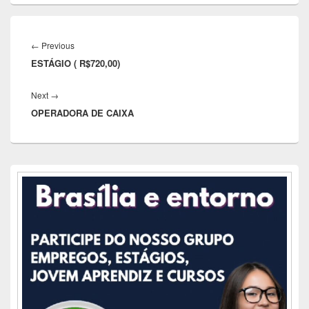
Navegação
de
Previous
←
Previous
Post
ESTÁGIO ( R$720,00)
post:
Next
Next
→
OPERADORA DE CAIXA
post:
Área
da
barra
lateral
principal