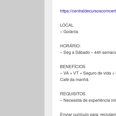
https://centraldecursoscomcer
LOCAL
– Goiânia.
HORÁRIO:
– Seg a Sábado – 44h semana
BENEFÍCIOS
– VA + VT + Seguro de vida +
Café da manhã.
REQUISITOS
– Necessita de experiência m
Enviar currículo para: recrut