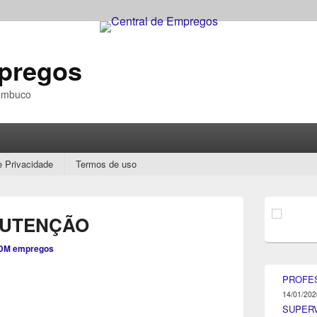
mpregos
nambuco
e Privacidade
Termos de uso
Área
da
NUTENÇÃO
barra
lateral
DM empregos
principal
PROFE
14/01/202
SUPER