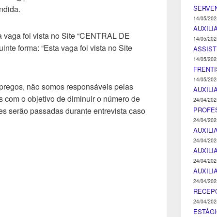
SERVEN
ndida.
14/05/202
AUXILI
a vaga foi vista no Site “CENTRAL DE
14/05/202
e forma: “Esta vaga foi vista no Site
ASSIST
14/05/202
FRENTI
14/05/202
pregos, não somos responsáveis pelas
AUXILI
 com o objetivo de diminuir o número de
24/04/202
PROFE
s serão passadas durante entrevista caso
24/04/202
AUXILI
24/04/202
AUXILI
24/04/202
AUXILI
24/04/202
RECEP
24/04/202
ESTÁGI