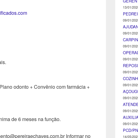
GEREN
13/01/202
tificados.com
PEDRE
09/01/202
AJUDA
09/01/202
CARPIN
09/01/202
OPERA
09/01/202
is.
REPOS
09/01/202
COZINH
09/01/202
 Plano odonto + Convênio com farmácia +
AÇOUG
09/01/202
ATENDE
09/01/202
AUXILI
ínima de 6 meses na função.
09/01/202
PCD/P
amento@pereiraechaves.com.br Informar no
14/05/202