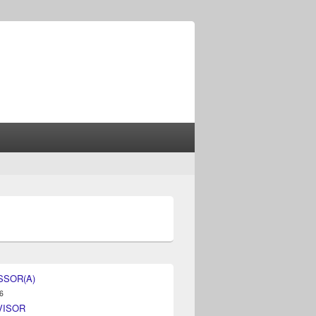
SSOR(A)
6
VISOR