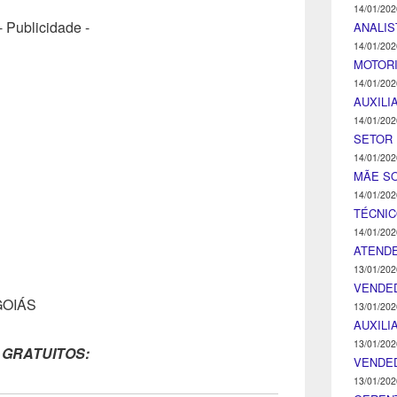
14/01/202
- Publicidade -
ANALIS
14/01/202
MOTOR
14/01/202
AUXILI
14/01/202
SETOR 
14/01/202
MÃE SO
14/01/202
TÉCNI
14/01/202
ATENDE
13/01/202
VENDE
GOIÁS
13/01/202
AUXILI
13/01/202
 GRATUITOS:
VENDE
13/01/202