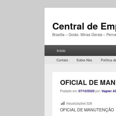
Central de E
Brasília – Goiás- Minas Gerais – Per
Menu
Início
Principal
Secondary
Contato
Sobre Nós
Política d
menu
OFICIAL DE MA
Postado em:
07/10/2020
por:
Vagner A
Visualizações
328
OFICIAL DE MANUTENÇÃO