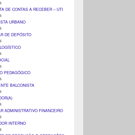
6
TA DE CONTAS A RECEBER – UTI
6
ISTA URBANO
6
AR DE DEPÓSITO
6
LOGÍSTICO
6
CIAL
6
CO PEDAGÓGICO
6
NTE BALCONISTA
6
DOR(A)
6
AR ADMINISTRATIVO FINANCEIRO
6
DOR INTERNO
6