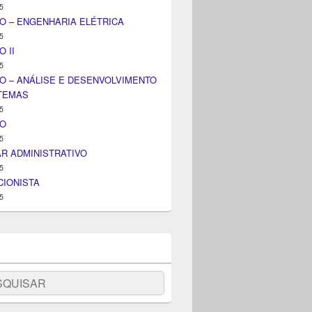
5
O – ENGENHARIA ELÉTRICA
5
 II
5
O – ANÁLISE E DESENVOLVIMENTO
STEMAS
5
IO
5
AR ADMINISTRATIVO
5
IONISTA
5
uisar