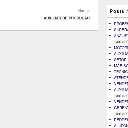
Posts 
Next
Next
→
AUXILIAR DE PRODUÇÃO
post:
PROFE
SUPER
ANALIS
14/01/2
MOTOR
AUXILI
SETOR 
MÃE SO
TÉCNI
ATENDE
VENDE
AUXILI
13/01/2
VENDE
GEREN
13/01/2
PEDRE
AJUDA