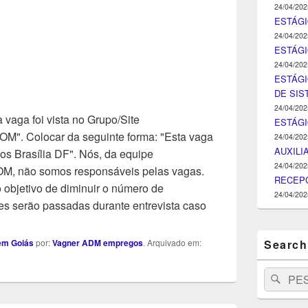
24/04/202
ESTÁGI
24/04/202
ESTÁGIO
24/04/202
ESTÁGI
DE SI
24/04/202
 vaga foi vista no Grupo/Site
ESTÁG
Colocar da seguinte forma: "Esta vaga
24/04/202
AUXILI
os Brasília DF". Nós, da equipe
24/04/202
ão somos responsáveis pelas vagas.
RECEPC
objetivo de diminuir o número de
24/04/202
s serão passadas durante entrevista caso
Search
em Goiás
por:
Vagner ADM empregos
. Arquivado em:
Search
Pesq
for: