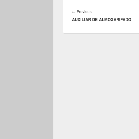
Navegação
de
Previous
←
Previous
Post
AUXILIAR DE ALMOXARIFADO
post: