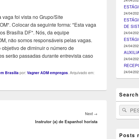
24/04/202
ESTÁGIO
24/04/202
 vaga foi vista no Grupo/Site
ESTÁGI
Colocar da seguinte forma: "Esta vaga
DE SI
os Brasília DF". Nós, da equipe
24/04/202
ESTÁG
ão somos responsáveis pelas vagas.
24/04/202
objetivo de diminuir o número de
AUXILI
s serão passadas durante entrevista caso
24/04/202
RECEPC
24/04/202
m Brasília
por:
Vagner ADM empregos
. Arquivado em:
Search
Search
Pesq
Next
Next
→
for:
Instrutor (a) de Espanhol horista
post:
Posts 