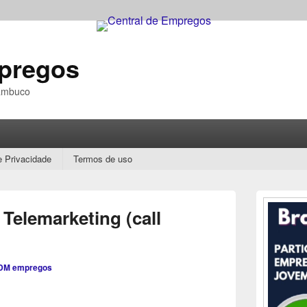
mpregos
nambuco
e Privacidade
Termos de uso
Área
da
 Telemarketing (call
barra
lateral
principal
DM empregos