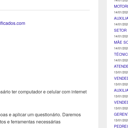
14/01/202
MOTOR
14/01/202
AUXILI
tificados.com
14/01/202
SETOR 
14/01/202
MÃE SO
14/01/202
TÉCNI
14/01/202
ATENDE
13/01/202
VENDE
13/01/202
AUXILI
ário ter computador e celular com internet
13/01/202
VENDE
13/01/202
soas e aplicar um questionário. Daremos
GEREN
13/01/202
ntos e ferramentas necessárias
PEDRE