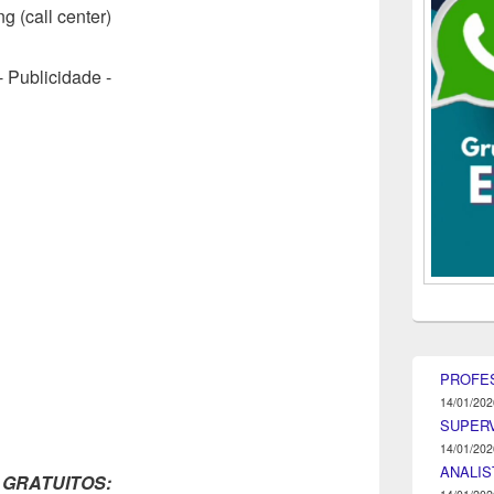
g (call center)
- Publicidade -
PROFE
14/01/202
SUPER
14/01/202
ANALIS
 GRATUITOS: