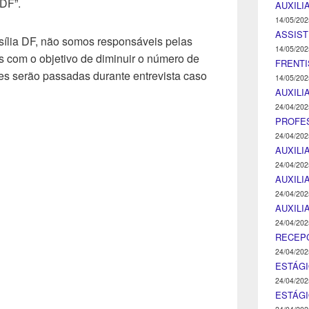
 DF”.
AUXILI
14/05/202
ASSIST
ília DF, não somos responsáveis pelas
14/05/202
 com o objetivo de diminuir o número de
FRENTI
s serão passadas durante entrevista caso
14/05/202
AUXILI
24/04/202
PROFE
24/04/202
AUXILI
24/04/202
AUXILI
24/04/202
AUXILI
24/04/202
RECEP
24/04/202
ESTÁGI
24/04/202
ESTÁGI