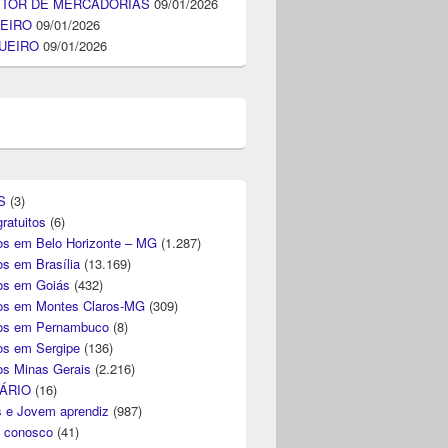
ITOR DE MERCADORIAS
09/01/2026
EIRO
09/01/2026
UEIRO
09/01/2026
S
(3)
ratuitos
(6)
s em Belo Horizonte – MG
(1.287)
s em Brasília
(13.169)
s em Goiás
(432)
s em Montes Claros-MG
(309)
os em Pernambuco
(8)
s em Sergipe
(136)
s Minas Gerais
(2.216)
ÁRIO
(16)
s e Jovem aprendiz
(987)
e conosco
(41)