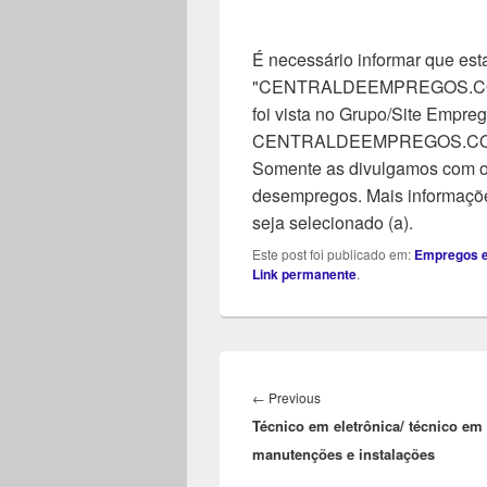
É necessário informar que esta
"CENTRALDEEMPREGOS.COM". 
foi vista no Grupo/Site Empreg
CENTRALDEEMPREGOS.COM, n
Somente as divulgamos com o 
desempregos. Mais informaçõe
seja selecionado (a).
Este post foi publicado em:
Empregos e
Link permanente
.
Navegação
de
Previous
←
Previous
Post
Técnico em eletrônica/ técnico em
post:
manutenções e instalações