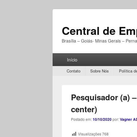
Central de E
Brasília – Goiás- Minas Gerais – Per
Menu
Início
Principal
Secondary
Contato
Sobre Nós
Política d
menu
Pesquisador (a) –
center)
Postado em:
10/10/2020
por:
Vagner A
Visualizações
768