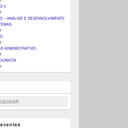
5
 II
5
O – ANÁLISE E DESENVOLVIMENTO
STEMAS
5
IO
5
AR ADMINISTRATIVO
5
IONISTA
5
uisar
recentes