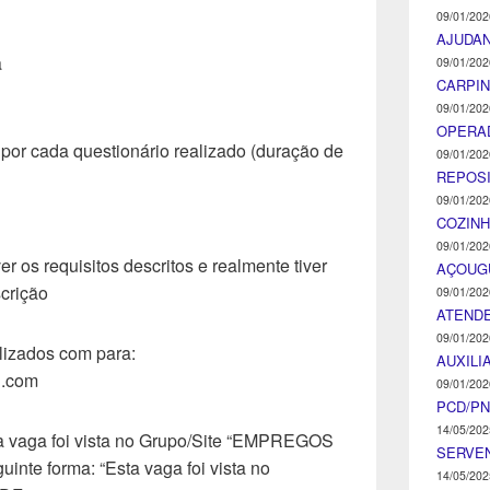
09/01/202
AJUDA
a
09/01/202
CARPIN
09/01/202
OPERA
 por cada questionário realizado (duração de
09/01/202
REPOS
09/01/202
COZINH
09/01/202
er os requisitos descritos e realmente tiver
AÇOUG
crição
09/01/202
ATENDE
09/01/202
lizados com para:
AUXILI
l.com
09/01/202
PCD/P
14/05/202
ta vaga foi vista no Grupo/Site “EMPREGOS
SERVEN
inte forma: “Esta vaga foi vista no
14/05/202