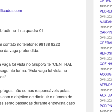
GEREN
13/01/202
tificados.com
PEDRE
09/01/202
AJUDA
09/01/202
bradinho 1 na quadra 01
CARPIN
09/01/202
OPERA
m contato no telefone: 98138 8222
09/01/202
e da vaga pretendida.
REPOS
09/01/202
COZINH
a vaga foi vista no Grupo/Site “CENTRAL
09/01/202
uinte forma: “Esta vaga foi vista no
AÇOUG
os”.
09/01/202
ATENDE
mpregos, não somos responsáveis pelas
09/01/202
AUXILI
 com o objetivo de diminuir o número de
09/01/202
s serão passadas durante entrevista caso
PCD/P
14/05/202