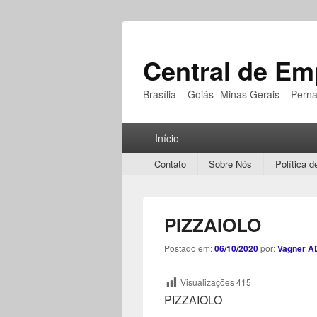
Central de E
Brasília – Goiás- Minas Gerais – Per
Menu
Início
Principal
Secondary
Contato
Sobre Nós
Política d
menu
PIZZAIOLO
Postado em:
06/10/2020
por:
Vagner A
Visualizações
415
PIZZAIOLO