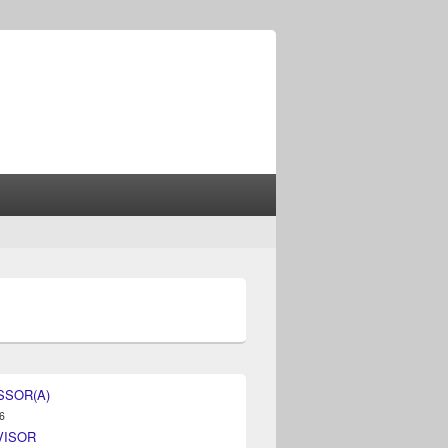
SSOR(A)
6
VISOR