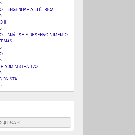
5
O – ENGENHARIA ELÉTRICA
5
 II
5
O – ANÁLISE E DESENVOLVIMENTO
STEMAS
5
IO
5
AR ADMINISTRATIVO
5
IONISTA
5
uisar