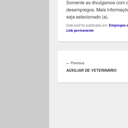
Somente as divulgamos com o 
desempregos. Mais informaçõe
seja selecionado (a).
Este post foi publicado em:
Empregos e
Link permanente
.
Navegação
de
Previous
←
Previous
Post
AUXILIAR DE VETERINÁRIO
post: