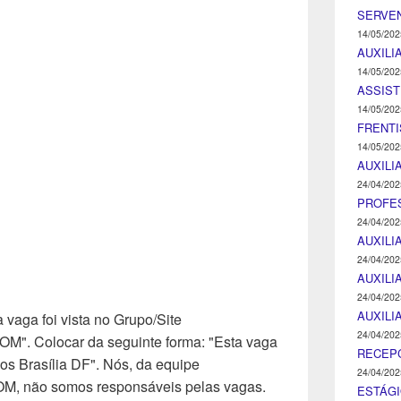
SERVEN
14/05/202
AUXILI
14/05/202
ASSIST
14/05/202
FRENTI
14/05/202
AUXILI
24/04/202
PROFE
24/04/202
AUXILI
24/04/202
AUXILI
24/04/202
AUXILI
 vaga foi vista no Grupo/Site
24/04/202
Colocar da seguinte forma: "Esta vaga
RECEP
os Brasília DF". Nós, da equipe
24/04/202
ão somos responsáveis pelas vagas.
ESTÁGI