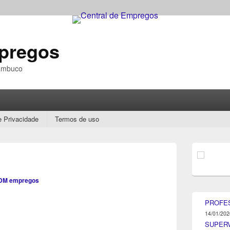
mpregos
nambuco
e Privacidade
Termos de uso
Área
da
barra
lateral
DM empregos
principal
PROFE
14/01/202
SUPER