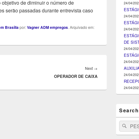
objetivo de diminuir o número de
24/04/202
ESTÁGI
s serão passadas durante entrevista caso
24/04/202
ESTÁGIO
m Brasília
por:
Vagner ADM empregos
. Arquivado em:
24/04/202
ESTÁGI
DE SI
24/04/202
ESTÁG
24/04/202
AUXILI
Next
Next
→
24/04/202
OPERADOR DE CAIXA
post:
RECEPC
24/04/202
Search
Search
Pesq
for: