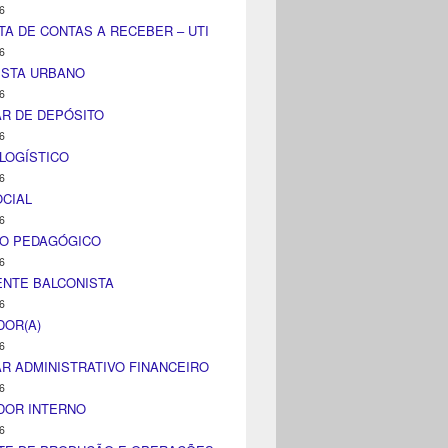
6
TA DE CONTAS A RECEBER – UTI
6
ISTA URBANO
6
AR DE DEPÓSITO
6
LOGÍSTICO
6
CIAL
6
CO PEDAGÓGICO
6
NTE BALCONISTA
6
DOR(A)
6
AR ADMINISTRATIVO FINANCEIRO
6
DOR INTERNO
6