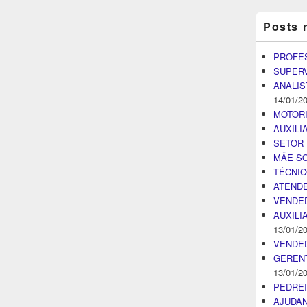
Posts 
PROFE
SUPER
ANALIS
14/01/2
MOTOR
AUXILI
SETOR 
MÃE SO
TÉCNI
ATENDE
VENDE
AUXILI
13/01/2
VENDE
GEREN
13/01/2
PEDRE
AJUDA