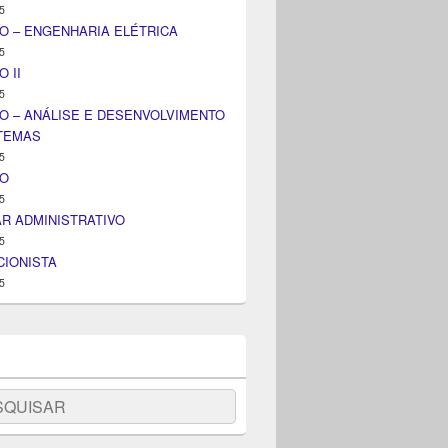
5
O – ENGENHARIA ELÉTRICA
5
 II
5
O – ANÁLISE E DESENVOLVIMENTO
STEMAS
5
IO
5
AR ADMINISTRATIVO
5
IONISTA
5
uisar