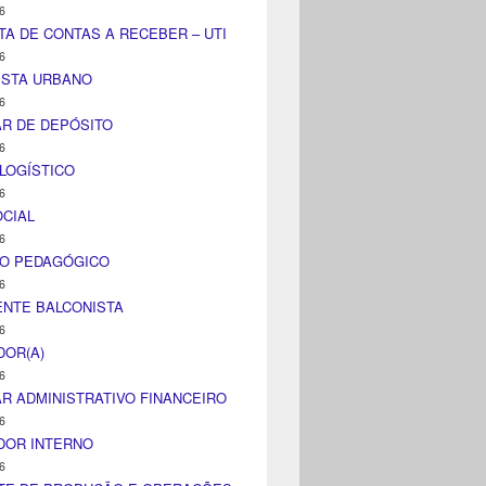
6
TA DE CONTAS A RECEBER – UTI
6
ISTA URBANO
6
AR DE DEPÓSITO
6
LOGÍSTICO
6
CIAL
6
CO PEDAGÓGICO
6
NTE BALCONISTA
6
DOR(A)
6
AR ADMINISTRATIVO FINANCEIRO
6
DOR INTERNO
6