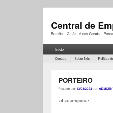
Central de E
Brasília – Goiás- Minas Gerais – Per
Menu
Início
Principal
Secondary
Contato
Sobre Nós
Política d
menu
PORTEIRO
Postado em:
13/03/2023
por:
ADMCEN
Visualizações
575