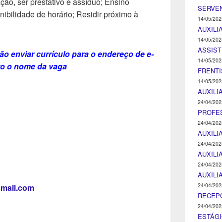
ão, ser prestativo e assíduo; Ensino
SERVEN
bilidade de horário; Residir próximo à
14/05/202
AUXILI
14/05/202
ASSIST
o enviar currículo para o endereço de e-
14/05/202
to o nome da vaga
FRENTI
14/05/202
AUXILI
24/04/202
PROFE
24/04/202
AUXILI
24/04/202
AUXILI
24/04/202
AUXILI
24/04/202
gmail.com
RECEP
24/04/202
ESTÁGI