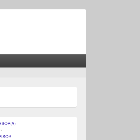
SSOR(A)
6
VISOR