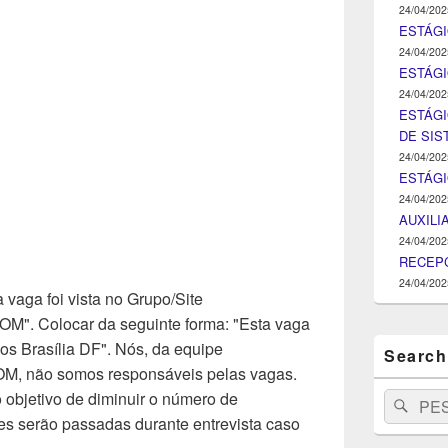
24/04/202
ESTÁGI
24/04/202
ESTÁGIO
24/04/202
ESTÁGI
DE SI
24/04/202
ESTÁG
24/04/202
AUXILI
24/04/202
RECEPC
24/04/202
 vaga foi vista no Grupo/Site
Colocar da seguinte forma: "Esta vaga
os Brasília DF". Nós, da equipe
Search
ão somos responsáveis pelas vagas.
objetivo de diminuir o número de
Search
Pesq
for:
s serão passadas durante entrevista caso