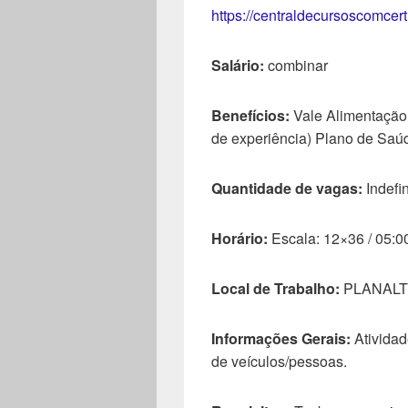
https://centraldecursoscomcer
Salário:
combinar
Benefícios:
Vale Alimentação,
de experiência) Plano de Saú
Quantidade de vagas:
Indefi
Horário:
Escala: 12×36 / 05:0
Local de Trabalho:
PLANALT
Informações Gerais:
Atividade
de veículos/pessoas.