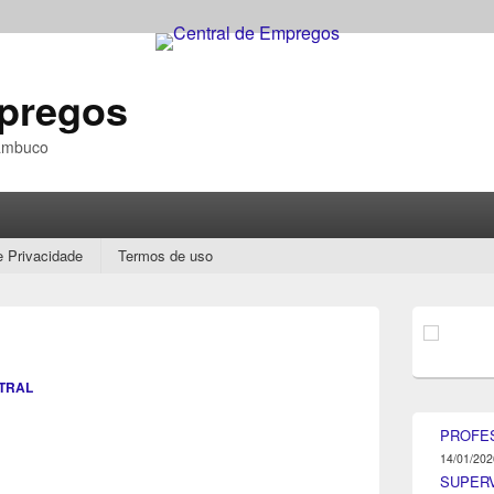
mpregos
nambuco
e Privacidade
Termos de uso
Área
da
barra
lateral
TRAL
principal
PROFE
14/01/202
SUPER