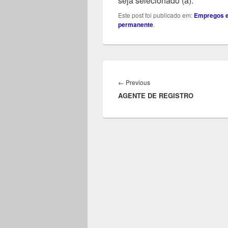
seja selecionado (a).
Este post foi publicado em:
Empregos e
permanente
.
Navegação
de
Previous
←
Previous
Post
AGENTE DE REGISTRO
post: