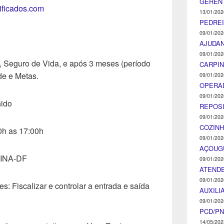
GEREN
tificados.com
13/01/202
PEDRE
09/01/202
AJUDA
09/01/202
 Seguro de Vida, e após 3 meses (período
CARPIN
de e Metas.
09/01/202
OPERA
09/01/202
nido
REPOS
09/01/202
COZINH
0h as 17:00h
09/01/202
AÇOUG
INA-DF
09/01/202
ATENDE
09/01/202
s: Fiscalizar e controlar a entrada e saída
AUXILI
09/01/202
PCD/P
14/05/202