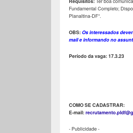
Requisitos:
Ter boa comunicaç
Fundamental Completo; Disponi
Planaltina-DF”.
OBS:
Os interessados deverã
mail e informando no assun
Período da vaga: 17.3.23
COMO SE CADASTRAR:
E-mail:
recrutamento.pldf@
- Publicidade -