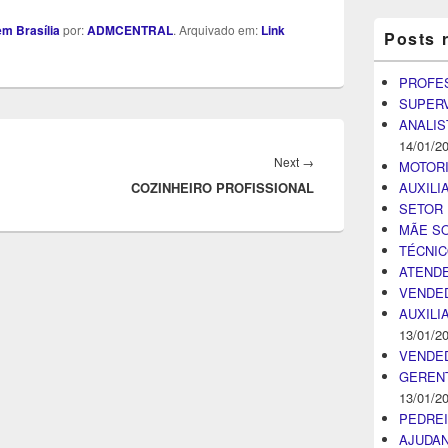
m Brasília
por:
ADMCENTRAL
. Arquivado em:
Link
Posts 
PROFE
SUPER
ANALIS
14/01/2
Next
Next
→
MOTOR
AUXILI
COZINHEIRO PROFISSIONAL
post:
SETOR 
MÃE SO
TÉCNI
ATENDE
VENDE
AUXILI
13/01/2
VENDE
GEREN
13/01/2
PEDRE
AJUDA