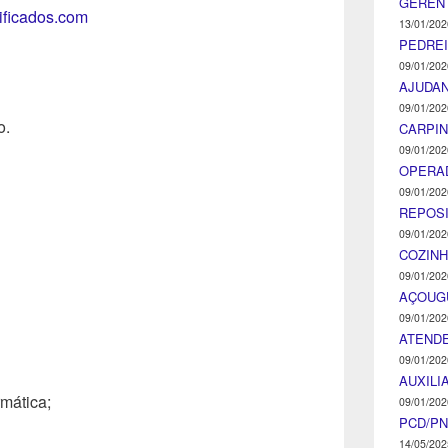
GEREN
tificados.com
13/01/202
PEDRE
09/01/202
AJUDA
09/01/202
o.
CARPIN
09/01/202
OPERA
09/01/202
REPOS
09/01/202
COZINH
09/01/202
AÇOUG
09/01/202
ATENDE
09/01/202
AUXILI
mática;
09/01/202
PCD/P
14/05/202