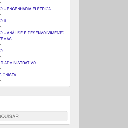
5
O – ENGENHARIA ELÉTRICA
5
 II
5
O – ANÁLISE E DESENVOLVIMENTO
STEMAS
5
IO
5
AR ADMINISTRATIVO
5
IONISTA
5
uisar