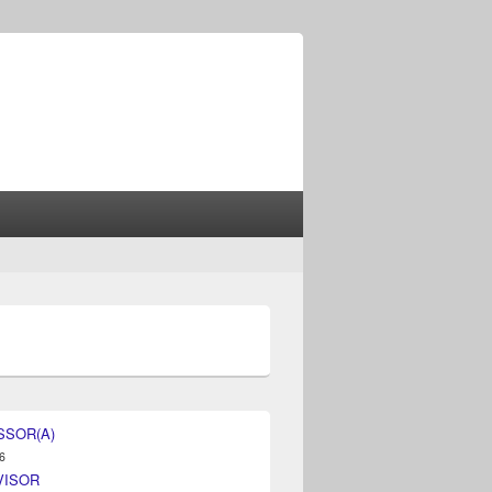
SSOR(A)
6
VISOR