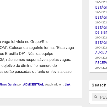
24/04/202
ESTÁGI
24/04/202
ESTÁGIO
24/04/202
ESTÁGI
DE SI
24/04/202
 vaga foi vista no Grupo/Site
ESTÁG
Colocar da seguinte forma: "Esta vaga
24/04/202
AUXILI
os Brasília DF". Nós, da equipe
24/04/202
ão somos responsáveis pelas vagas.
RECEPC
objetivo de diminuir o número de
24/04/202
s serão passadas durante entrevista caso
Search
inas Gerais
por:
ADMCENTRAL
. Arquivado em:
Link
Search
Pesq
for: