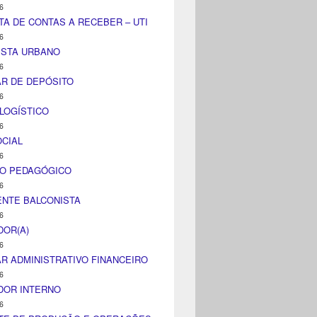
6
TA DE CONTAS A RECEBER – UTI
6
ISTA URBANO
6
AR DE DEPÓSITO
6
LOGÍSTICO
6
CIAL
6
CO PEDAGÓGICO
6
NTE BALCONISTA
6
DOR(A)
6
AR ADMINISTRATIVO FINANCEIRO
6
DOR INTERNO
6