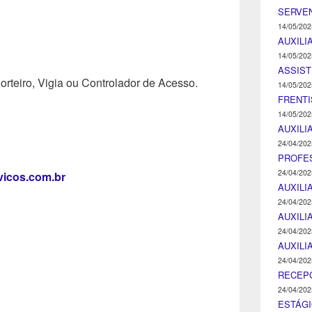
SERVEN
14/05/202
AUXILI
14/05/202
ASSIST
rteiro, Vigia ou Controlador de Acesso.
14/05/202
FRENTI
14/05/202
AUXILI
24/04/202
PROFE
24/04/202
icos.com.br
AUXILI
24/04/202
AUXILI
24/04/202
AUXILI
24/04/202
RECEP
24/04/202
ESTÁGI