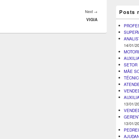
Posts 
Next
Next
→
VIGIA
post:
PROFE
SUPER
ANALIS
14/01/2
MOTOR
AUXILI
SETOR 
MÃE SO
TÉCNI
ATENDE
VENDE
AUXILI
13/01/2
VENDE
GEREN
13/01/2
PEDRE
AJUDA