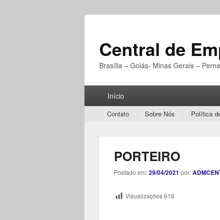
Central de E
Brasília – Goiás- Minas Gerais – Per
Menu
Início
Principal
Secondary
Contato
Sobre Nós
Política d
menu
PORTEIRO
Postado em:
29/04/2021
por:
ADMCEN
Visualizações
619