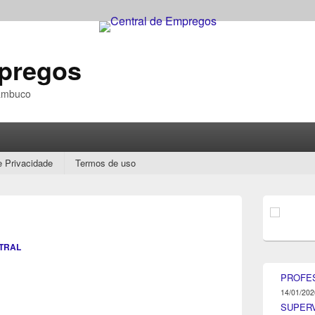
mpregos
nambuco
e Privacidade
Termos de uso
Área
da
barra
lateral
TRAL
principal
PROFE
14/01/202
SUPER