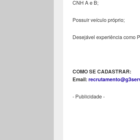
CNH A e B;
Possuir veículo próprio;
Desejável experiência como Po
COMO SE CADASTRAR:
Email:
recrutamento@g3serv
- Publicidade -