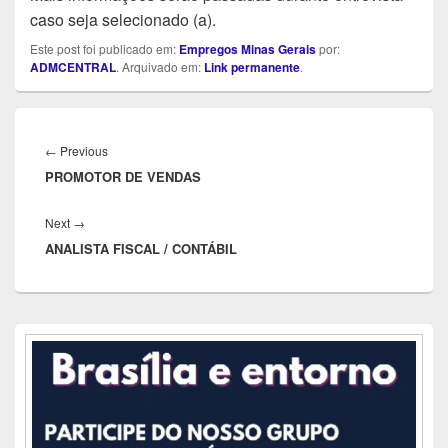
caso seja selecionado (a).
Este post foi publicado em:
Empregos Minas Gerais
por:
ADMCENTRAL
. Arquivado em:
Link permanente
.
Navegação
de
Previous
←
Previous
Post
PROMOTOR DE VENDAS
post:
Next
Next
→
ANALISTA FISCAL / CONTÁBIL
post:
Área
da
barra
lateral
principal