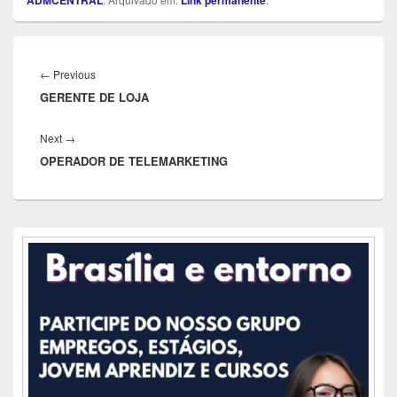
Navegação
de
Previous
←
Previous
Post
GERENTE DE LOJA
post:
Next
Next
→
OPERADOR DE TELEMARKETING
post:
Área
da
barra
lateral
principal