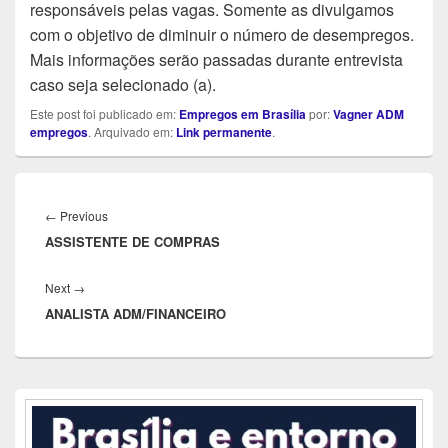
responsáveis pelas vagas. Somente as divulgamos
com o objetivo de diminuir o número de desempregos.
Mais informações serão passadas durante entrevista
caso seja selecionado (a).
Este post foi publicado em:
Empregos em Brasília
por:
Vagner ADM
empregos
. Arquivado em:
Link permanente
.
Navegação
de
Previous
←
Previous
Post
ASSISTENTE DE COMPRAS
post:
Next
Next
→
ANALISTA ADM/FINANCEIRO
post:
Área
da
barra