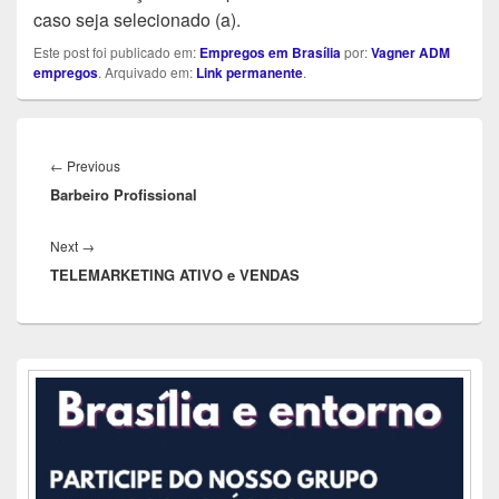
caso seja selecionado (a).
Este post foi publicado em:
Empregos em Brasília
por:
Vagner ADM
empregos
. Arquivado em:
Link permanente
.
Navegação
de
Previous
←
Previous
Post
Barbeiro Profissional
post:
Next
Next
→
TELEMARKETING ATIVO e VENDAS
post:
Área
da
barra
lateral
principal