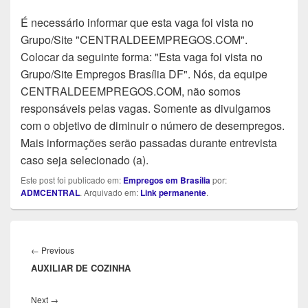
É necessário informar que esta vaga foi vista no
Grupo/Site "CENTRALDEEMPREGOS.COM".
Colocar da seguinte forma: "Esta vaga foi vista no
Grupo/Site Empregos Brasília DF". Nós, da equipe
CENTRALDEEMPREGOS.COM, não somos
responsáveis pelas vagas. Somente as divulgamos
com o objetivo de diminuir o número de desempregos.
Mais informações serão passadas durante entrevista
caso seja selecionado (a).
Este post foi publicado em:
Empregos em Brasília
por:
ADMCENTRAL
. Arquivado em:
Link permanente
.
Navegação
de
Previous
←
Previous
Post
AUXILIAR DE COZINHA
post:
Next
Next
→