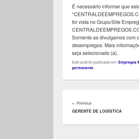
É necessário informar que esta
"CENTRALDEEMPREGOS.COM". 
foi vista no Grupo/Site Empreg
CENTRALDEEMPREGOS.COM, n
Somente as divulgamos com o 
desempregos. Mais informaçõe
seja selecionado (a).
Este post foi publicado em:
Empregos M
permanente
.
Navegação
de
Previous
←
Previous
Post
GERENTE DE LOGÍSTICA
post: