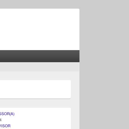
SSOR(A)
6
VISOR