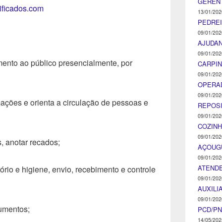
GEREN
tificados.com
13/01/202
PEDRE
09/01/202
AJUDA
09/01/202
ento ao público presencialmente, por
CARPIN
09/01/202
OPERA
09/01/202
ações e orienta a circulação de pessoas e
REPOS
09/01/202
COZINH
09/01/202
s, anotar recados;
AÇOUG
09/01/202
ATENDE
tório e higiene, envio, recebimento e controle
09/01/202
AUXILI
09/01/202
cumentos;
PCD/P
14/05/202