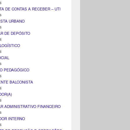
6
TA DE CONTAS A RECEBER – UTI
6
ISTA URBANO
6
AR DE DEPÓSITO
6
LOGÍSTICO
6
CIAL
6
CO PEDAGÓGICO
6
NTE BALCONISTA
6
DOR(A)
6
AR ADMINISTRATIVO FINANCEIRO
6
DOR INTERNO
6