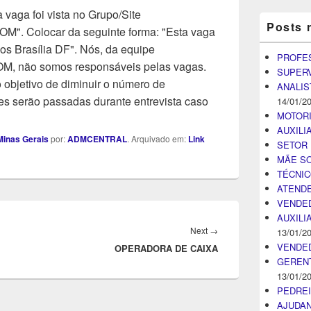
 vaga foi vista no Grupo/Site
Posts 
Colocar da seguinte forma: "Esta vaga
os Brasília DF". Nós, da equipe
PROFE
ão somos responsáveis pelas vagas.
SUPER
objetivo de diminuir o número de
ANALIS
s serão passadas durante entrevista caso
14/01/2
MOTOR
AUXILI
inas Gerais
por:
ADMCENTRAL
. Arquivado em:
Link
SETOR 
MÃE SO
TÉCNI
ATENDE
VENDE
AUXILI
Next
Next
→
13/01/2
VENDE
OPERADORA DE CAIXA
post:
GEREN
13/01/2
PEDRE
AJUDA