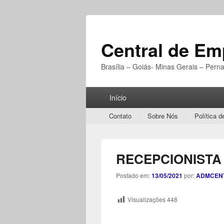
Central de E
Brasília – Goiás- Minas Gerais – Per
Menu
Início
Principal
Secondary
Contato
Sobre Nós
Política d
menu
RECEPCIONISTA
Postado em:
13/05/2021
por:
ADMCEN
Visualizações
448