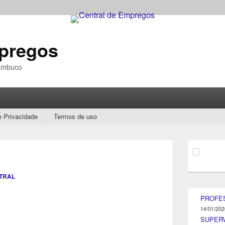
mpregos
nambuco
e Privacidade
Termos de uso
Área
da
barra
lateral
TRAL
principal
PROFE
14/01/202
SUPER