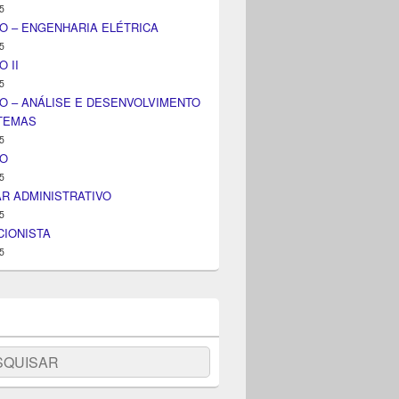
5
O – ENGENHARIA ELÉTRICA
5
 II
5
O – ANÁLISE E DESENVOLVIMENTO
STEMAS
5
IO
5
AR ADMINISTRATIVO
5
IONISTA
5
uisar