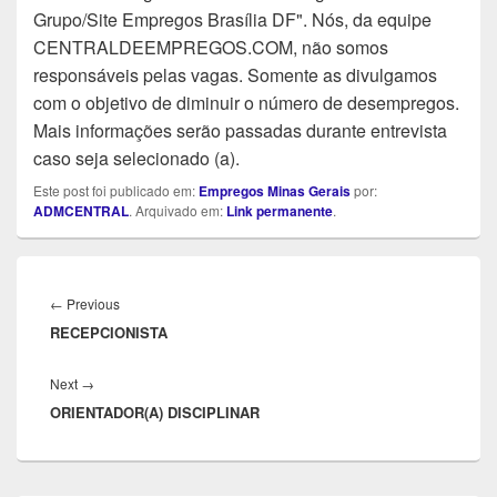
Grupo/Site Empregos Brasília DF". Nós, da equipe
CENTRALDEEMPREGOS.COM, não somos
responsáveis pelas vagas. Somente as divulgamos
com o objetivo de diminuir o número de desempregos.
Mais informações serão passadas durante entrevista
caso seja selecionado (a).
Este post foi publicado em:
Empregos Minas Gerais
por:
ADMCENTRAL
. Arquivado em:
Link permanente
.
Navegação
de
Previous
←
Previous
Post
RECEPCIONISTA
post:
Next
Next
→
ORIENTADOR(A) DISCIPLINAR
post: