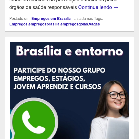
Estagiário 
órgãos de saúde responsáveis
Continue lendo
→
Postado em:
Empregos em Brasília
|
Listada nas Tags:
Empregos
,
empregosbrasilia
,
empregosgoias
,
vagas
Área
da
barra
lateral
principal