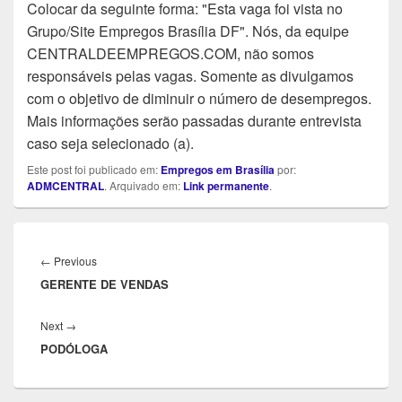
Colocar da seguinte forma: "Esta vaga foi vista no
Grupo/Site Empregos Brasília DF". Nós, da equipe
CENTRALDEEMPREGOS.COM, não somos
responsáveis pelas vagas. Somente as divulgamos
com o objetivo de diminuir o número de desempregos.
Mais informações serão passadas durante entrevista
caso seja selecionado (a).
Este post foi publicado em:
Empregos em Brasília
por:
ADMCENTRAL
. Arquivado em:
Link permanente
.
Navegação
de
Previous
←
Previous
Post
GERENTE DE VENDAS
post:
Next
Next
→
PODÓLOGA
post: