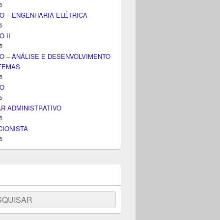
5
O – ENGENHARIA ELÉTRICA
5
 II
5
O – ANÁLISE E DESENVOLVIMENTO
STEMAS
5
IO
5
AR ADMINISTRATIVO
5
IONISTA
5
uisar