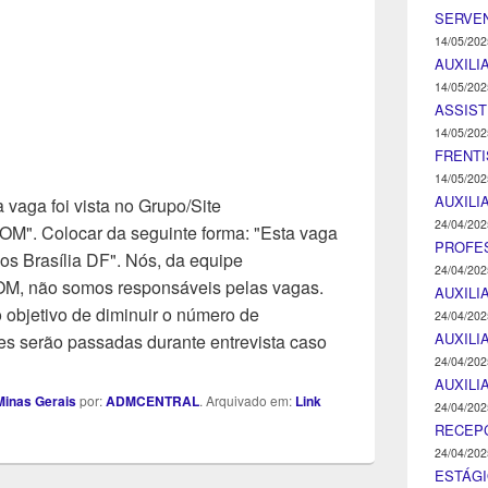
SERVEN
14/05/202
AUXILI
14/05/202
ASSIST
14/05/202
FRENTI
14/05/202
AUXILI
 vaga foi vista no Grupo/Site
24/04/202
Colocar da seguinte forma: "Esta vaga
PROFE
os Brasília DF". Nós, da equipe
24/04/202
ão somos responsáveis pelas vagas.
AUXILI
objetivo de diminuir o número de
24/04/202
AUXILI
s serão passadas durante entrevista caso
24/04/202
AUXILI
inas Gerais
por:
ADMCENTRAL
. Arquivado em:
Link
24/04/202
RECEP
24/04/202
ESTÁGI