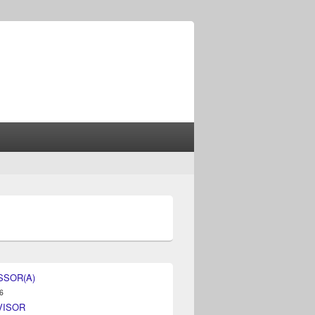
SSOR(A)
6
VISOR