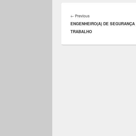
Navegação
de
Previous
←
Previous
Post
ENGENHEIRO(A) DE SEGURANÇA
post:
TRABALHO