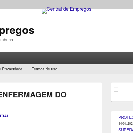
mpregos
nambuco
e Privacidade
Termos de uso
Área
da
 ENFERMAGEM DO
barra
lateral
principal
TRAL
PROFE
14/01/202
SUPER