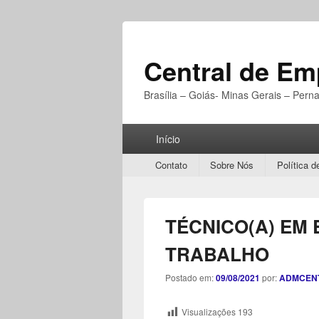
Central de E
Brasília – Goiás- Minas Gerais – Per
Menu
Início
Principal
Secondary
Contato
Sobre Nós
Política d
menu
TÉCNICO(A) EM
TRABALHO
Postado em:
09/08/2021
por:
ADMCEN
Visualizações
193