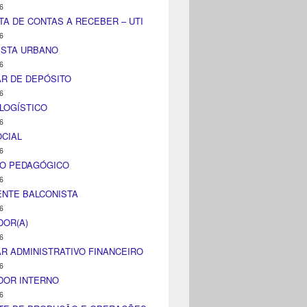
6
TA DE CONTAS A RECEBER – UTI
6
ISTA URBANO
6
AR DE DEPÓSITO
6
LOGÍSTICO
6
CIAL
6
CO PEDAGÓGICO
6
NTE BALCONISTA
6
DOR(A)
6
AR ADMINISTRATIVO FINANCEIRO
6
DOR INTERNO
6