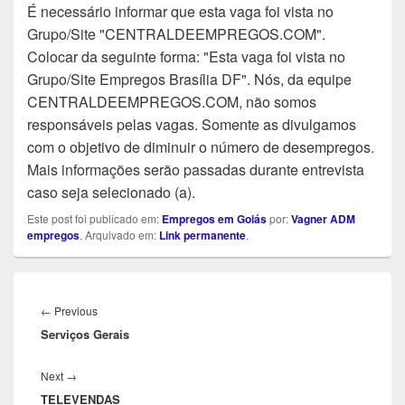
É necessário informar que esta vaga foi vista no
Grupo/Site "CENTRALDEEMPREGOS.COM".
Colocar da seguinte forma: "Esta vaga foi vista no
Grupo/Site Empregos Brasília DF". Nós, da equipe
CENTRALDEEMPREGOS.COM, não somos
responsáveis pelas vagas. Somente as divulgamos
com o objetivo de diminuir o número de desempregos.
Mais informações serão passadas durante entrevista
caso seja selecionado (a).
Este post foi publicado em:
Empregos em Goiás
por:
Vagner ADM
empregos
. Arquivado em:
Link permanente
.
Navegação
de
Previous
←
Previous
Post
Serviços Gerais
post:
Next
Next
→
TELEVENDAS
post: