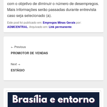
com o objetivo de diminuir o número de desempregos.
Mais informações serão passadas durante entrevista
caso seja selecionado (a).
Este post foi publicado em:
Empregos Minas Gerais
por:
ADMCENTRAL
. Arquivado em:
Link permanente
.
Navegação
de
Previous
←
Previous
Post
PROMOTOR DE VENDAS
post:
Next
Next
→
ESTÁGIO
post:
Área
da
barra
lateral