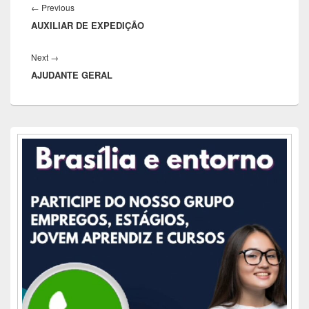
de
Previous
←
Previous
Post
AUXILIAR DE EXPEDIÇÃO
post:
Next
Next
→
AJUDANTE GERAL
post:
Área
da
barra
lateral
principal