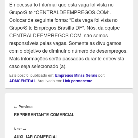
É necessário informar que esta vaga foi vista no
Grupo/Site "CENTRALDEEMPREGOS.COM".
Colocar da seguinte forma: "Esta vaga foi vista no
Grupo/Site Empregos Brasília DF". Nós, da equipe
CENTRALDEEMPREGOS.COM, não somos
responsáveis pelas vagas. Somente as divulgamos
com o objetivo de diminuir o número de desempregos.
Mais informações serão passadas durante entrevista
caso seja selecionado (a).
Este post foi publicado em:
Empregos Minas Gerais
por:
ADMCENTRAL
. Arquivado em:
Link permanente
.
Navegação
de
Previous
←
Previous
Post
REPRESENTANTE COMERCIAL
post:
Next
Next
→
AUXILIAR COMERCIAL
post: