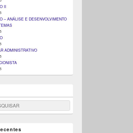
5
 II
5
O – ANÁLISE E DESENVOLVIMENTO
STEMAS
5
IO
5
AR ADMINISTRATIVO
5
IONISTA
5
uisar
recentes