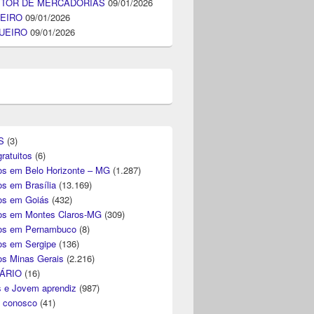
ITOR DE MERCADORIAS
09/01/2026
EIRO
09/01/2026
UEIRO
09/01/2026
S
(3)
ratuitos
(6)
s em Belo Horizonte – MG
(1.287)
s em Brasília
(13.169)
s em Goiás
(432)
s em Montes Claros-MG
(309)
os em Pernambuco
(8)
s em Sergipe
(136)
s Minas Gerais
(2.216)
ÁRIO
(16)
s e Jovem aprendiz
(987)
e conosco
(41)