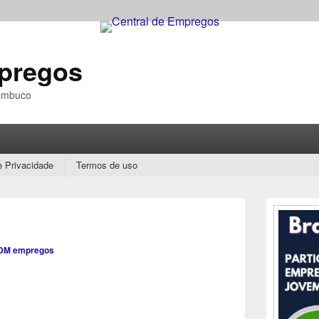
mpregos
nambuco
e Privacidade
Termos de uso
Área
da
barra
lateral
DM empregos
principal