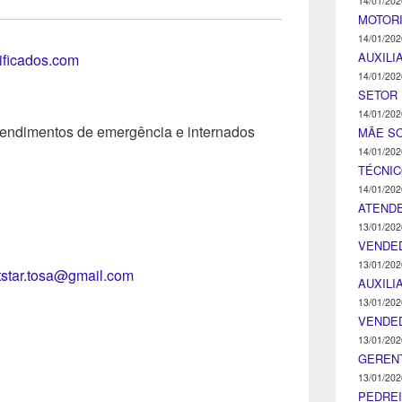
14/01/202
MOTOR
14/01/202
AUXILI
tificados.com
14/01/202
SETOR 
14/01/202
atendimentos de emergência e internados
MÃE SO
14/01/202
TÉCNI
14/01/202
ATENDE
13/01/202
VENDE
13/01/202
tstar.tosa@gmail.com
AUXILI
13/01/202
VENDE
13/01/202
GEREN
13/01/202
PEDRE