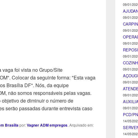
09/01/202
AJUDA
09/01/202
CARPIN
09/01/202
OPERA
09/01/202
REPOS
09/01/202
COZINH
 vaga foi vista no Grupo/Site
09/01/202
AÇOUG
Colocar da seguinte forma: "Esta vaga
09/01/202
os Brasília DF". Nós, da equipe
ATENDE
ão somos responsáveis pelas vagas.
09/01/202
objetivo de diminuir o número de
AUXILI
s serão passadas durante entrevista caso
09/01/202
PCD/P
14/05/202
m Brasília
por:
Vagner ADM empregos
. Arquivado em:
SERVEN
14/05/202