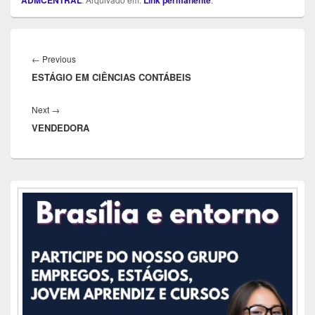
Navegação
de
Previous
←
Previous
Post
ESTÁGIO EM CIÊNCIAS CONTÁBEIS
post:
Next
Next
→
VENDEDORA
post:
Área
da
barra
lateral
principal