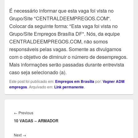
É necessário informar que esta vaga foi vista no
Grupo/Site "CENTRALDEEMPREGOS.COM".
Colocar da seguinte forma: "Esta vaga foi vista no
Grupo/Site Empregos Brasília DF". Nós, da equipe
CENTRALDEEMPREGOS.COM, não somos
responsáveis pelas vagas. Somente as divulgamos
com o objetivo de diminuir o número de desempregos.
Mais informações serão passadas durante entrevista
caso seja selecionado (a).
Este post foi publicado em:
Empregos em Brasília
por:
Vagner ADM
empregos
. Arquivado em:
Link permanente
.
Navegação
de
Previous
←
Previous
Post
10 VAGAS – ARMADOR
post:
Next
Next
→