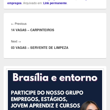
empregos
. Arquivado em:
Link permanente
.
Navegação
de
Previous
←
Previous
Post
14 VAGAS – CARPINTEIROS
post:
Next
Next
→
03 VAGAS – SERVENTE DE LIMPEZA
post:
Área
da
barra
lateral
principal