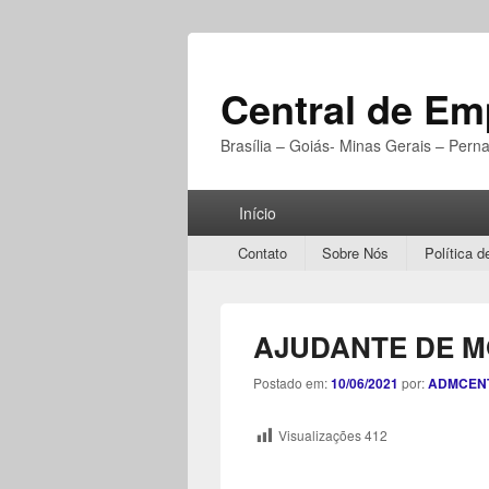
Central de E
Brasília – Goiás- Minas Gerais – Per
Menu
Início
Principal
Secondary
Contato
Sobre Nós
Política d
menu
AJUDANTE DE M
Postado em:
10/06/2021
por:
ADMCEN
Visualizações
412