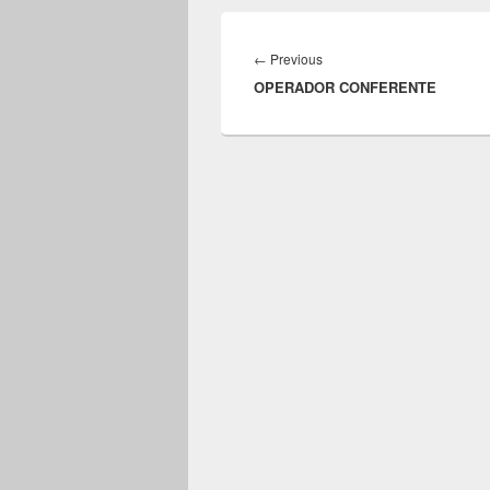
Navegação
de
Previous
←
Previous
Post
OPERADOR CONFERENTE
post: