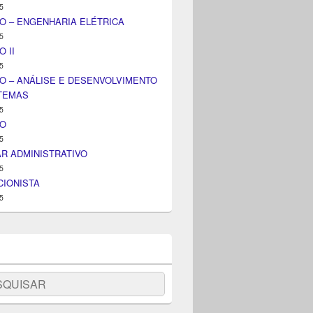
5
O – ENGENHARIA ELÉTRICA
5
 II
5
O – ANÁLISE E DESENVOLVIMENTO
STEMAS
5
IO
5
AR ADMINISTRATIVO
5
IONISTA
5
uisar