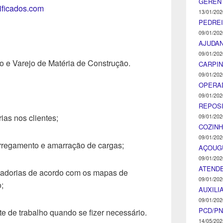
GEREN
tificados.com
13/01/202
PEDRE
09/01/202
AJUDA
09/01/202
e Varejo de Matéria de Construção.
CARPIN
09/01/202
OPERA
09/01/202
REPOS
ias nos clientes;
09/01/202
COZINH
09/01/202
rregamento e amarração de cargas;
AÇOUG
09/01/202
ATENDE
cadorias de acordo com os mapas de
09/01/202
;
AUXILI
09/01/202
PCD/P
e de trabalho quando se fizer necessário.
14/05/202