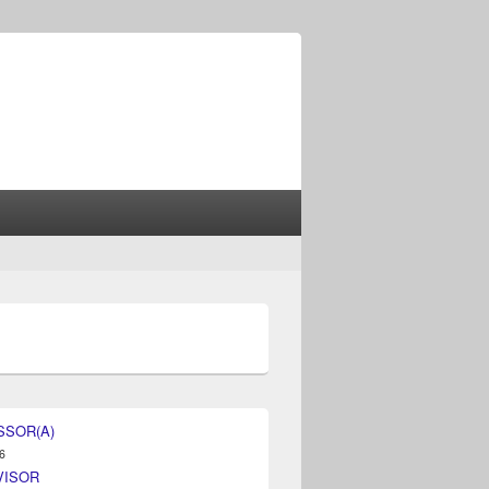
SSOR(A)
6
VISOR