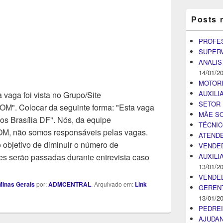
Posts 
PROFE
SUPER
ANALIS
14/01/2
MOTOR
AUXILI
 vaga foi vista no Grupo/Site
SETOR 
Colocar da seguinte forma: "Esta vaga
MÃE SO
os Brasília DF". Nós, da equipe
TÉCNI
ão somos responsáveis pelas vagas.
ATENDE
objetivo de diminuir o número de
VENDE
AUXILI
s serão passadas durante entrevista caso
13/01/2
VENDE
inas Gerais
por:
ADMCENTRAL
. Arquivado em:
Link
GEREN
13/01/2
PEDRE
AJUDA