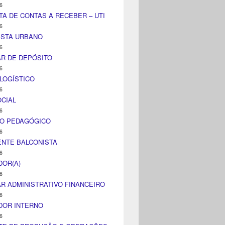
6
TA DE CONTAS A RECEBER – UTI
6
ISTA URBANO
6
AR DE DEPÓSITO
6
LOGÍSTICO
6
CIAL
6
CO PEDAGÓGICO
6
NTE BALCONISTA
6
DOR(A)
6
AR ADMINISTRATIVO FINANCEIRO
6
DOR INTERNO
6