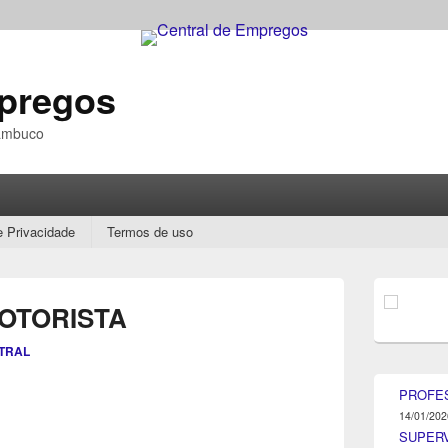
mpregos
nambuco
e Privacidade
Termos de uso
Área
da
OTORISTA
barra
lateral
TRAL
principal
PROFE
14/01/202
SUPER