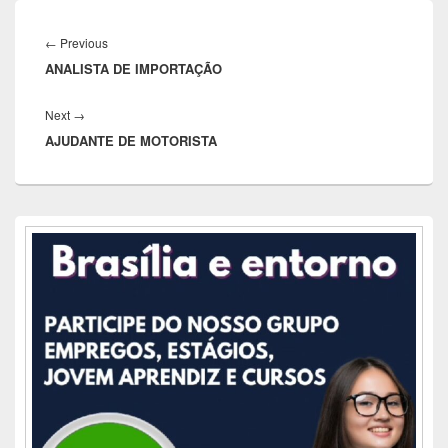
Navegação
de
Previous
←
Previous
Post
ANALISTA DE IMPORTAÇÃO
post:
Next
Next
→
AJUDANTE DE MOTORISTA
post:
Área
da
barra
lateral
principal