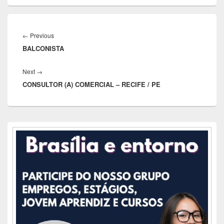
Navegação
de
Previous
←
Previous
Post
BALCONISTA
post:
Next
Next
→
CONSULTOR (A) COMERCIAL – RECIFE / PE
post:
Área
da
barra
lateral
principal