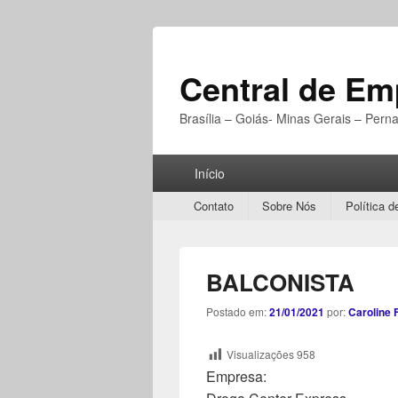
Central de E
Brasília – Goiás- Minas Gerais – Per
Menu
Início
Principal
Secondary
Contato
Sobre Nós
Política d
menu
BALCONISTA
Postado em:
21/01/2021
por:
Caroline 
Visualizações
958
Empresa: