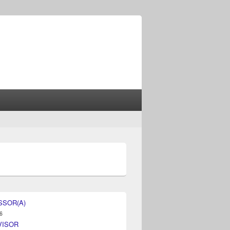
SSOR(A)
6
VISOR