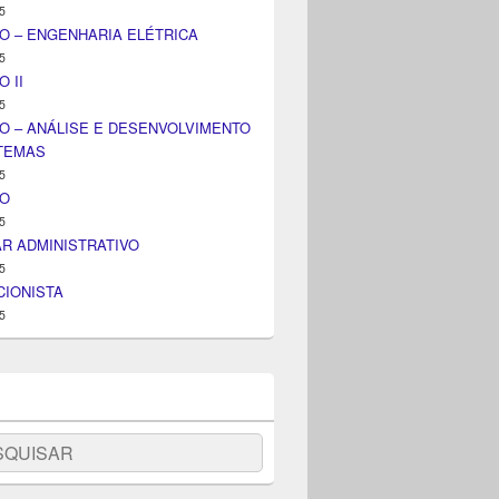
5
O – ENGENHARIA ELÉTRICA
5
 II
5
O – ANÁLISE E DESENVOLVIMENTO
STEMAS
5
IO
5
AR ADMINISTRATIVO
5
IONISTA
5
uisar