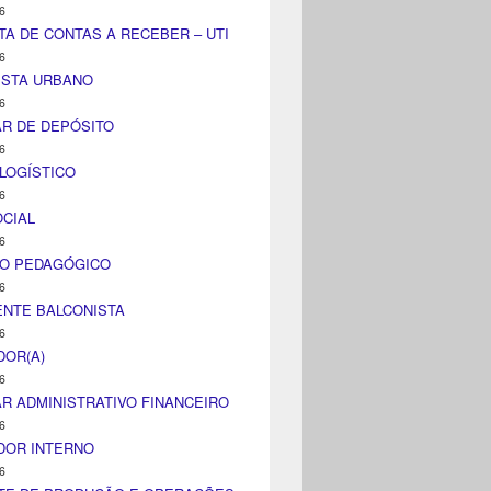
6
TA DE CONTAS A RECEBER – UTI
6
ISTA URBANO
6
AR DE DEPÓSITO
6
LOGÍSTICO
6
CIAL
6
CO PEDAGÓGICO
6
NTE BALCONISTA
6
DOR(A)
6
AR ADMINISTRATIVO FINANCEIRO
6
DOR INTERNO
6