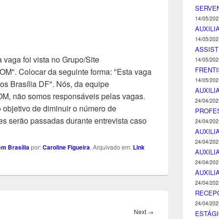
SERVEN
14/05/202
AUXILI
14/05/202
ASSIST
 vaga foi vista no Grupo/Site
14/05/202
FRENTI
Colocar da seguinte forma: "Esta vaga
14/05/202
os Brasília DF". Nós, da equipe
AUXILI
ão somos responsáveis pelas vagas.
24/04/202
objetivo de diminuir o número de
PROFE
s serão passadas durante entrevista caso
24/04/202
AUXILI
24/04/202
m Brasília
por:
Caroline Figueira
. Arquivado em:
Link
AUXILI
24/04/202
AUXILI
24/04/202
RECEP
24/04/202
Next
Next
→
ESTÁGI