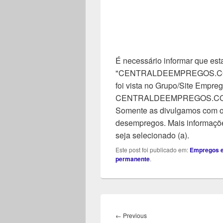
É necessário informar que esta
"CENTRALDEEMPREGOS.COM". 
foi vista no Grupo/Site Empreg
CENTRALDEEMPREGOS.COM, n
Somente as divulgamos com o 
desempregos. Mais informaçõe
seja selecionado (a).
Este post foi publicado em:
Empregos e
permanente
.
Navegação
de
Previous
←
Previous