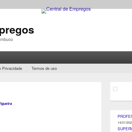
mpregos
nambuco
e Privacidade
Termos de uso
Área
da
barra
lateral
Figueira
principal
PROFE
14/01/202
SUPER