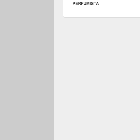
Post
PERFUMISTA
post: