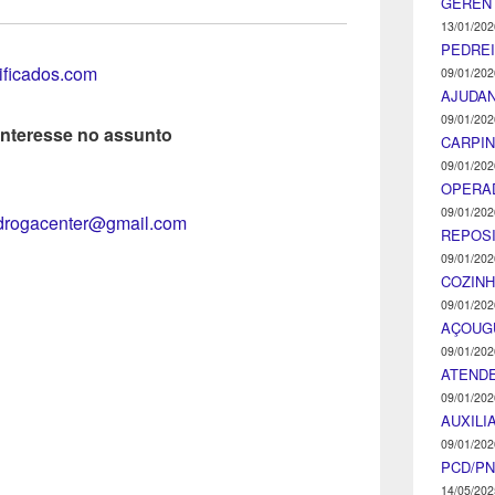
GEREN
13/01/202
PEDRE
tificados.com
09/01/202
AJUDA
09/01/202
interesse no assunto
CARPIN
09/01/202
OPERA
09/01/202
drogacenter@gmail.com
REPOS
09/01/202
COZINH
09/01/202
AÇOUG
09/01/202
ATENDE
09/01/202
AUXILI
09/01/202
PCD/P
14/05/202