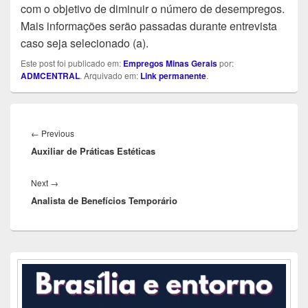
com o objetivo de diminuir o número de desempregos.
Mais informações serão passadas durante entrevista
caso seja selecionado (a).
Este post foi publicado em:
Empregos Minas Gerais
por:
ADMCENTRAL
. Arquivado em:
Link permanente
.
Navegação
de
Previous
←
Previous
Post
Auxiliar de Práticas Estéticas
post:
Next
Next
→
Analista de Benefícios Temporário
post:
Área
da
barra
lateral
principal