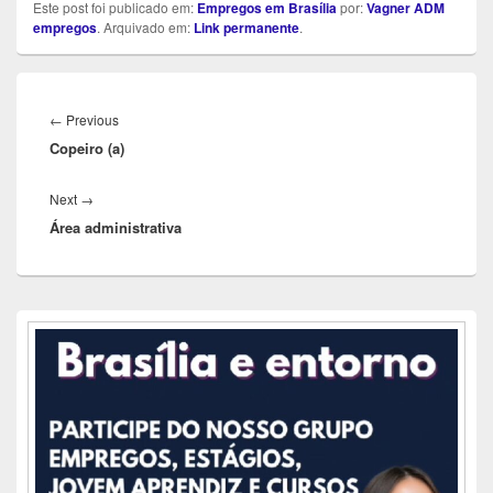
Este post foi publicado em:
Empregos em Brasília
por:
Vagner ADM
empregos
. Arquivado em:
Link permanente
.
Navegação
de
Previous
←
Previous
Post
Copeiro (a)
post:
Next
Next
→
Área administrativa
post:
Área
da
barra
lateral
principal