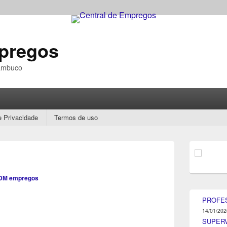
mpregos
nambuco
e Privacidade
Termos de uso
Área
da
barra
lateral
DM empregos
principal
PROFE
14/01/202
SUPER