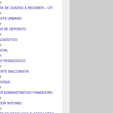
6
TA DE CONTAS A RECEBER – UTI
6
ISTA URBANO
6
AR DE DEPÓSITO
6
LOGÍSTICO
6
CIAL
6
CO PEDAGÓGICO
6
NTE BALCONISTA
6
DOR(A)
6
AR ADMINISTRATIVO FINANCEIRO
6
DOR INTERNO
6