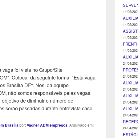
SERVEN
14/05/202
AUXILI
14/05/202
ASSIST
14/05/202
FRENTI
14/05/202
AUXILI
24/04/202
 vaga foi vista no Grupo/Site
PROFE
24/04/202
Colocar da seguinte forma: "Esta vaga
AUXILI
os Brasília DF". Nós, da equipe
24/04/202
ão somos responsáveis pelas vagas.
AUXILI
objetivo de diminuir o número de
24/04/202
s serão passadas durante entrevista caso
AUXILI
24/04/202
RECEP
m Brasília
por:
Vagner ADM empregos
. Arquivado em:
24/04/202
ESTÁGI