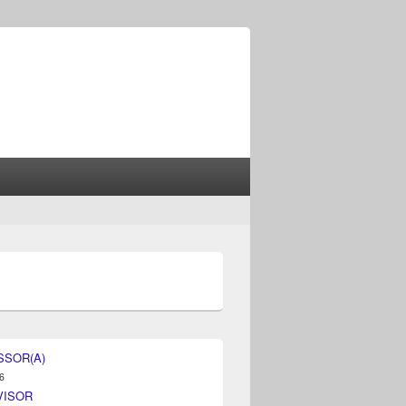
SSOR(A)
6
VISOR