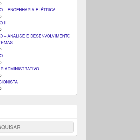
5
O – ENGENHARIA ELÉTRICA
5
 II
5
O – ANÁLISE E DESENVOLVIMENTO
STEMAS
5
IO
5
AR ADMINISTRATIVO
5
IONISTA
5
uisar