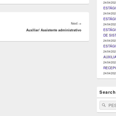
24/04/202
ESTÁGI
24/04/202
ESTÁGIO
Next
Next
→
24/04/202
ESTÁGI
Auxiliar/ Assistente administrativo
post:
DE SI
24/04/202
ESTÁG
24/04/202
AUXILI
24/04/202
RECEPC
24/04/202
Search
Search
Pesq
for: