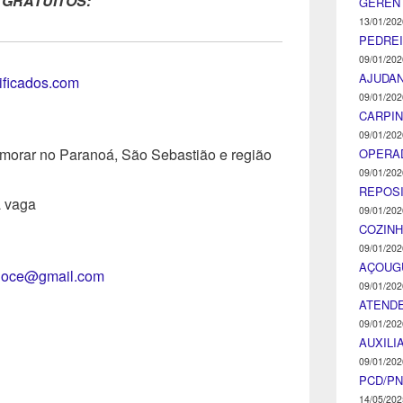
 GRATUITOS:
GEREN
13/01/202
PEDRE
09/01/202
AJUDA
tificados.com
09/01/202
CARPIN
09/01/202
 morar no Paranoá, São Sebastião e região
OPERA
09/01/202
REPOS
a vaga
09/01/202
COZINH
09/01/202
AÇOUG
loce@gmail.com
09/01/202
ATENDE
09/01/202
AUXILI
09/01/202
PCD/P
14/05/202