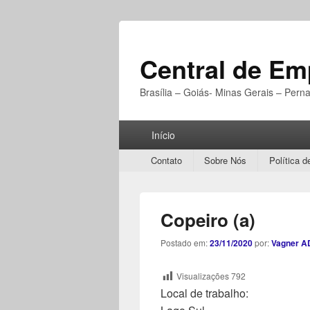
Central de E
Brasília – Goiás- Minas Gerais – Per
Menu
Início
Principal
Secondary
Contato
Sobre Nós
Política d
menu
Copeiro (a)
Postado em:
23/11/2020
por:
Vagner A
Visualizações
792
Local de trabalho: