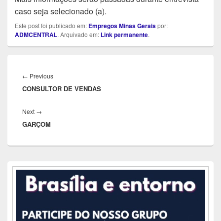
caso seja selecionado (a).
Este post foi publicado em:
Empregos Minas Gerais
por:
ADMCENTRAL
. Arquivado em:
Link permanente
.
Navegação
de
Previous
←
Previous
Post
CONSULTOR DE VENDAS
post:
Next
Next
→
GARÇOM
post:
Área
da
barra
lateral
principal