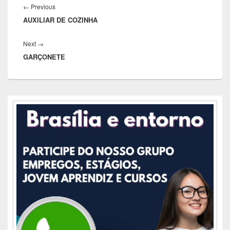
de
Previous
←
Previous
Post
AUXILIAR DE COZINHA
post:
Next
Next
→
GARÇONETE
post:
Área
da
barra
lateral
principal