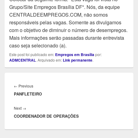
Grupo/Site Empregos Brasília DF". Nós, da equipe
CENTRALDEEMPREGOS.COM, não somos
responsáveis pelas vagas. Somente as divulgamos
com o objetivo de diminuir o número de desempregos.
Mais informações serão passadas durante entrevista
caso seja selecionado (a).
Este post foi publicado em:
Empregos em Brasília
por:
ADMCENTRAL
. Arquivado em:
Link permanente
.
Navegação
de
Previous
←
Previous
Post
PANFLETEIRO
post:
Next
Next
→
COORDENADOR DE OPERAÇÕES
post: