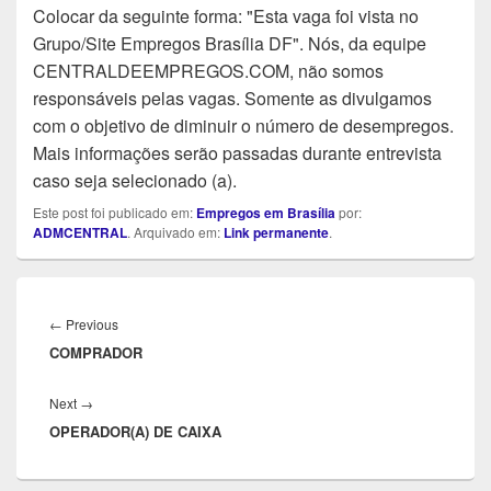
Colocar da seguinte forma: "Esta vaga foi vista no
Grupo/Site Empregos Brasília DF". Nós, da equipe
CENTRALDEEMPREGOS.COM, não somos
responsáveis pelas vagas. Somente as divulgamos
com o objetivo de diminuir o número de desempregos.
Mais informações serão passadas durante entrevista
caso seja selecionado (a).
Este post foi publicado em:
Empregos em Brasília
por:
ADMCENTRAL
. Arquivado em:
Link permanente
.
Navegação
de
Previous
←
Previous
Post
COMPRADOR
post:
Next
Next
→
OPERADOR(A) DE CAIXA
post: