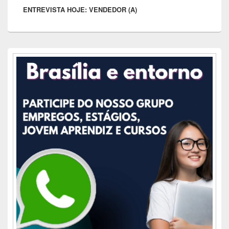
ENTREVISTA HOJE: VENDEDOR (A)
post:
Área
da
barra
lateral
principal