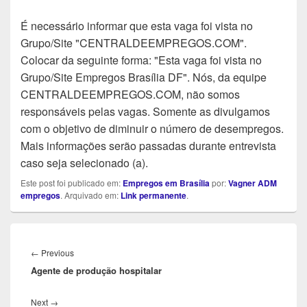
É necessário informar que esta vaga foi vista no
Grupo/Site "CENTRALDEEMPREGOS.COM".
Colocar da seguinte forma: "Esta vaga foi vista no
Grupo/Site Empregos Brasília DF". Nós, da equipe
CENTRALDEEMPREGOS.COM, não somos
responsáveis pelas vagas. Somente as divulgamos
com o objetivo de diminuir o número de desempregos.
Mais informações serão passadas durante entrevista
caso seja selecionado (a).
Este post foi publicado em:
Empregos em Brasília
por:
Vagner ADM
empregos
. Arquivado em:
Link permanente
.
Navegação
de
Previous
←
Previous
Post
Agente de produção hospitalar
post:
Next
Next
→