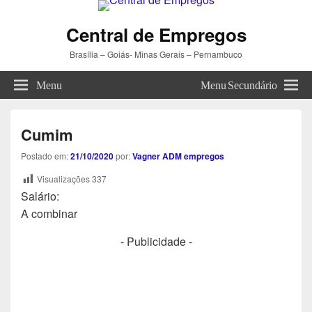
Central de Empregos
Brasília – Goiás- Minas Gerais – Pernambuco
Menu
Menu Secundário
Cumim
Postado em:
21/10/2020
por:
Vagner ADM empregos
Visualizações
337
Salário:
A combinar
- Publicidade -