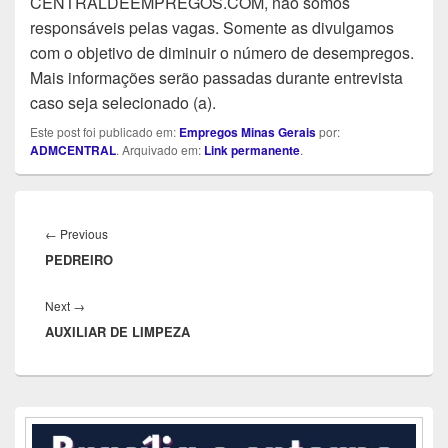
CENTRALDEEMPREGOS.COM, não somos
responsáveis pelas vagas. Somente as divulgamos
com o objetivo de diminuir o número de desempregos.
Mais informações serão passadas durante entrevista
caso seja selecionado (a).
Este post foi publicado em:
Empregos Minas Gerais
por:
ADMCENTRAL
. Arquivado em:
Link permanente
.
Navegação
de
Previous
←
Previous
Post
PEDREIRO
post:
Next
Next
→
AUXILIAR DE LIMPEZA
post:
Área
da