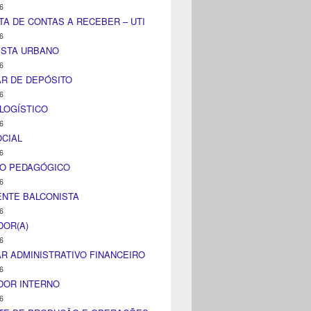
6
TA DE CONTAS A RECEBER – UTI
6
ISTA URBANO
6
AR DE DEPÓSITO
6
LOGÍSTICO
6
CIAL
6
CO PEDAGÓGICO
6
NTE BALCONISTA
6
DOR(A)
6
AR ADMINISTRATIVO FINANCEIRO
6
DOR INTERNO
6