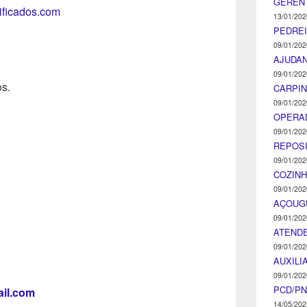
GEREN
tificados.com
13/01/202
PEDRE
09/01/202
AJUDA
09/01/202
os.
CARPIN
09/01/202
OPERA
09/01/202
REPOS
09/01/202
COZINH
09/01/202
AÇOUG
09/01/202
ATENDE
09/01/202
AUXILI
09/01/202
PCD/P
il.com
14/05/202