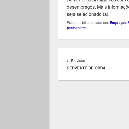
desempregos. Mais informaçõe
seja selecionado (a).
Este post foi publicado em:
Empregos M
permanente
.
Navegação
de
Previous
←
Previous
Post
SERVENTE DE OBRA
post: