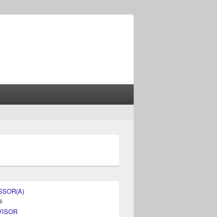
SSOR(A)
6
VISOR