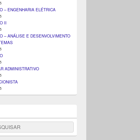
5
O – ENGENHARIA ELÉTRICA
5
 II
5
O – ANÁLISE E DESENVOLVIMENTO
STEMAS
5
IO
5
AR ADMINISTRATIVO
5
IONISTA
5
uisar