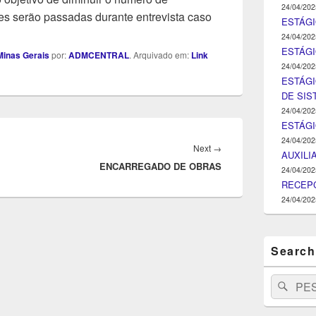
24/04/202
s serão passadas durante entrevista caso
ESTÁGI
24/04/202
ESTÁGIO
inas Gerais
por:
ADMCENTRAL
. Arquivado em:
Link
24/04/202
ESTÁGI
DE SI
24/04/202
ESTÁG
24/04/202
Next
Next
→
AUXILI
ENCARREGADO DE OBRAS
post:
24/04/202
RECEPC
24/04/202
Search
Search
Pesq
for: