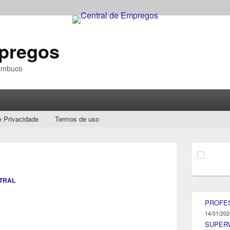
mpregos
nambuco
e Privacidade
Termos de uso
Área
da
barra
lateral
TRAL
principal
PROFE
14/01/202
SUPER