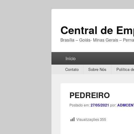
Central de E
Brasília – Goiás- Minas Gerais – Per
Menu
Início
Principal
Secondary
Contato
Sobre Nós
Política d
menu
PEDREIRO
Postado em:
27/05/2021
por:
ADMCEN
Visualizações
355