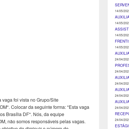
SERVEN
14/05/202
AUXILI
14/05/202
ASSIST
14/05/202
FRENTI
14/05/202
AUXILI
24/04/202
PROFE
24/04/202
AUXILI
24/04/202
AUXILI
24/04/202
 vaga foi vista no Grupo/Site
AUXILI
Colocar da seguinte forma: "Esta vaga
24/04/202
RECEP
os Brasília DF". Nós, da equipe
24/04/202
ão somos responsáveis pelas vagas.
ESTÁGI
objetivo de diminuir o número de